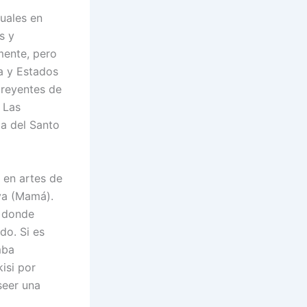
tuales en
s y
mente, pero
a y Estados
creyentes de
 Las
la del Santo
 en artes de
ya (Mamá).
, donde
do. Si es
mba
isi por
seer una