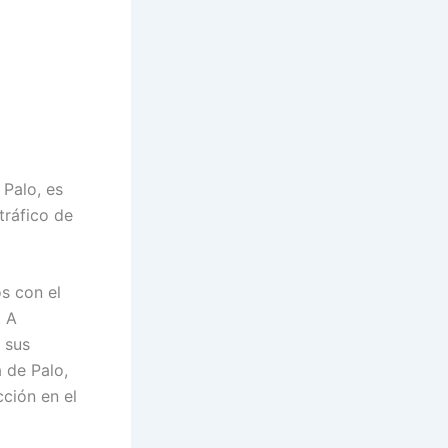
Palo, es
tráfico de
s con el
. A
r sus
 de Palo,
cción en el