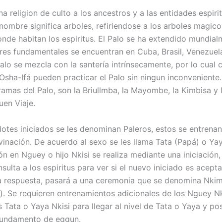
na religion de culto a los ancestros y a las entidades espiri
nombre significa arboles, refiriendose a los arboles magico
nde habitan los espiritus. El Palo se ha extendido mundial
res fundamentales se encuentran en Cuba, Brasil, Venezuel
alo se mezcla con la santería intrínsecamente, por lo cual 
 Osha-Ifá pueden practicar el Palo sin ningun inconveniente.
ramas del Palo, son la Briullmba, la Mayombe, la Kimbisa y 
uen Viaje.
dotes iniciados se les denominan Paleros, estos se entrenan
vinación. De acuerdo al sexo se les llama Tata (Papá) o Ya
ón en Nguey o hijo Nkisi se realiza mediante una iniciación
sulta a los espiritus para ver si el nuevo iniciado es acepta
la respuesta, pasará a una ceremonia que se denomina Nki
). Se requieren entrenamientos adicionales de los Nguey Nk
 Tata o Yaya Nkisi para llegar al nivel de Tata o Yaya y po
fundamento de eggun.