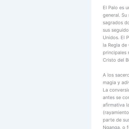
El Palo es u
general. Su 
sagrados do
sus seguido
Unidos. El P
la Regla de
principales 
Cristo del B
A los sacer
magia y adi
La conversi
antes se con
afirmativa 
(rayamiento
parte de sus
Nganga, o 