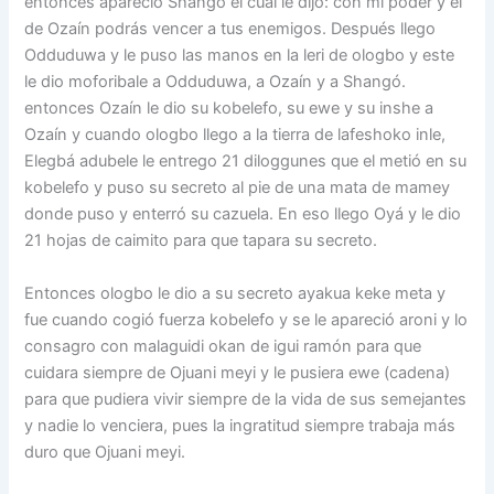
entonces apareció Shangó el cual le dijo: con mi poder y el
de Ozaín podrás vencer a tus enemigos. Después llego
Odduduwa y le puso las manos en la leri de ologbo y este
le dio moforibale a Odduduwa, a Ozaín y a Shangó.
entonces Ozaín le dio su kobelefo, su ewe y su inshe a
Ozaín y cuando ologbo llego a la tierra de lafeshoko inle,
Elegbá adubele le entrego 21 diloggunes que el metió en su
kobelefo y puso su secreto al pie de una mata de mamey
donde puso y enterró su cazuela. En eso llego Oyá y le dio
21 hojas de caimito para que tapara su secreto.
Entonces ologbo le dio a su secreto ayakua keke meta y
fue cuando cogió fuerza kobelefo y se le apareció aroni y lo
consagro con malaguidi okan de igui ramón para que
cuidara siempre de Ojuani meyi y le pusiera ewe (cadena)
para que pudiera vivir siempre de la vida de sus semejantes
y nadie lo venciera, pues la ingratitud siempre trabaja más
duro que Ojuani meyi.