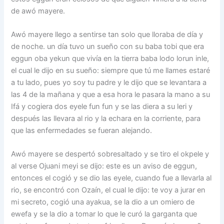
de awó mayere.
Awó mayere llego a sentirse tan solo que lloraba de día y
de noche. un día tuvo un sueño con su baba tobi que era
eggun oba yekun que vivía en la tierra baba lodo lorun inle,
el cual le dijo en su sueño: siempre que tú me llames estaré
a tu lado, pues yo soy tu padre y le dijo que se levantara a
las 4 de la mañana y que a esa hora le pasara la mano a su
Ifá y cogiera dos eyele fun fun y se las diera a su leri y
después las llevara al rio y la echara en la corriente, para
que las enfermedades se fueran alejando.
Awó mayere se despertó sobresaltado y se tiro el okpele y
al verse Ojuani meyi se dijo: este es un aviso de eggun,
entonces el cogió y se dio las eyele, cuando fue a llevarla al
rio, se encontró con Ozaín, el cual le dijo: te voy a jurar en
mi secreto, cogió una ayakua, se la dio a un omiero de
ewefa y se la dio a tomar lo que le curó la garganta que