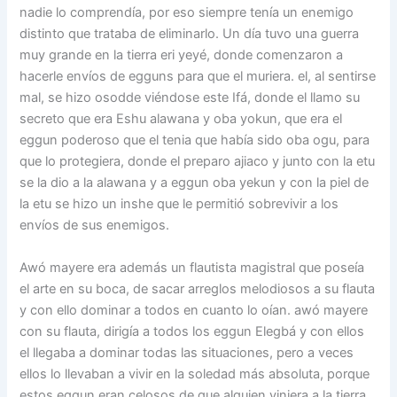
nadie lo comprendía, por eso siempre tenía un enemigo
distinto que trataba de eliminarlo. Un día tuvo una guerra
muy grande en la tierra eri yeyé, donde comenzaron a
hacerle envíos de egguns para que el muriera. el, al sentirse
mal, se hizo osodde viéndose este Ifá, donde el llamo su
secreto que era Eshu alawana y oba yokun, que era el
eggun poderoso que el tenia que había sido oba ogu, para
que lo protegiera, donde el preparo ajiaco y junto con la etu
se la dio a la alawana y a eggun oba yekun y con la piel de
la etu se hizo un inshe que le permitió sobrevivir a los
envíos de sus enemigos.
Awó mayere era además un flautista magistral que poseía
el arte en su boca, de sacar arreglos melodiosos a su flauta
y con ello dominar a todos en cuanto lo oían. awó mayere
con su flauta, dirigía a todos los eggun Elegbá y con ellos
el llegaba a dominar todas las situaciones, pero a veces
ellos lo llevaban a vivir en la soledad más absoluta, porque
estos eggun eran celosos de que alguien viniera a la tierra