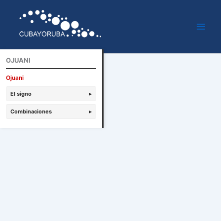
Ir
al
contenido
OJUANI
Ojuani
El signo
▸
Combinaciones
▸