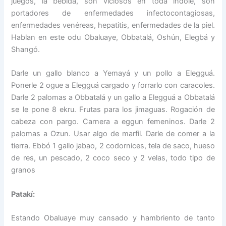
juegos, la bebida, son viciosos en toda índole, son
portadores de enfermedades infectocontagiosas,
enfermedades venéreas, hepatitis, enfermedades de la piel.
Hablan en este odu Obaluaye, Obbatalá, Oshún, Elegbá y
Shangó.
Darle un gallo blanco a Yemayá y un pollo a Elegguá.
Ponerle 2 ogue a Elegguá cargado y forrarlo con caracoles.
Darle 2 palomas a Obbatalá y un gallo a Elegguá a Obbatalá
se le pone 8 ekru. Frutas para los jimaguas. Rogación de
cabeza con pargo. Carnera a eggun femeninos. Darle 2
palomas a Ozun. Usar algo de marfil. Darle de comer a la
tierra. Ebbó 1 gallo jabao, 2 codornices, tela de saco, hueso
de res, un pescado, 2 coco seco y 2 velas, todo tipo de
granos
Patakí:
Estando Obaluaye muy cansado y hambriento de tanto