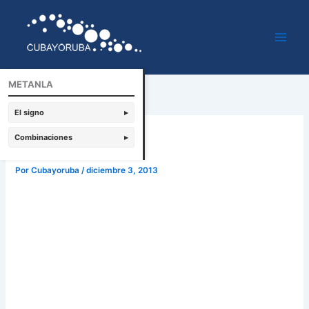
Ir
al
contenido
METANLA
El signo
▸
Metanla
Combinaciones
▸
Por
Cubayoruba
/
diciembre 3, 2013