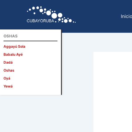
Ir
al
Inici
contenido
OSHAS
Aggayú Sola
Babalu Ayé
Dadá
Oshas
Oyá
Yewá