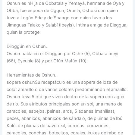
Oshun es hHija de Obbatala y Yemayá, hermana de Oyá y
Obbá, fue esposa de Oggun, Orunla, Oshosi con quien
tuvo a Logún Ede y de Shango con quien tuvo a los
Jimaguas Talako y Salabí (Ibeyis). Intima amiga de Eleggua,
quien la protege.
Diloggún en Oshun.
Oshun habla en el Diloggún por Oshé (5), Obbara meyi
(66), Eyeunle (8) y por Ofún Mafún (10).
Herramientas de Oshun.
sopera oshunSu receptáculo es una sopera de loza de
color amarillo o de varios colores predominando el amarillo.
Oshun lleva 5 otá que viven dentro de la sopera con agua
de río. Sus atributos principales son un sol, una mano de
caracoles, espejos, peines, aros, 5 adanes (manillas),
peces, abanicos, abanicos de sándalo, de plumas de Ibú
Kolé, de plumas de pavo real, coronas, corazones,
caracoles, conchas, botecitos, corales, irukes de rabo de