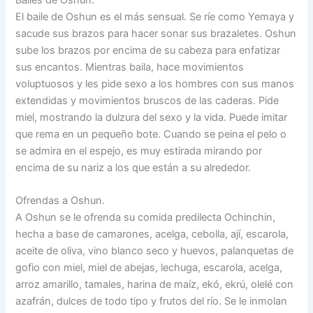
El baile de Oshun es el más sensual. Se ríe como Yemaya y
sacude sus brazos para hacer sonar sus brazaletes. Oshun
sube los brazos por encima de su cabeza para enfatizar
sus encantos. Mientras baila, hace movimientos
voluptuosos y les pide sexo a los hombres con sus manos
extendidas y movimientos bruscos de las caderas. Pide
miel, mostrando la dulzura del sexo y la vida. Puede imitar
que rema en un pequeño bote. Cuando se peina el pelo o
se admira en el espejo, es muy estirada mirando por
encima de su nariz a los que están a su alrededor.
Ofrendas a Oshun.
A Oshun se le ofrenda su comida predilecta Ochinchin,
hecha a base de camarones, acelga, cebolla, ají, escarola,
aceite de oliva, vino blanco seco y huevos, palanquetas de
gofio con miel, miel de abejas, lechuga, escarola, acelga,
arroz amarillo, tamales, harina de maíz, ekó, ekrú, olelé con
azafrán, dulces de todo tipo y frutos del río. Se le inmolan