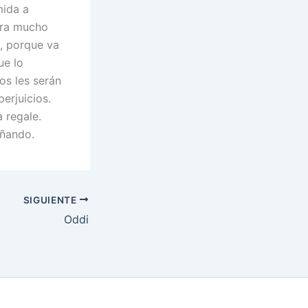
mida a
ara mucho
o, porque va
ue lo
os les serán
erjuicios.
a regale.
añando.
SIGUIENTE
Oddi