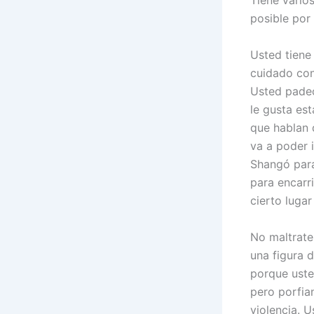
Tiene varios
posible por 
Usted tiene
cuidado con
Usted padec
le gusta es
que hablan 
va a poder i
Shangó para
para encarr
cierto luga
No maltrate
una figura 
porque uste
pero porfia
violencia. U