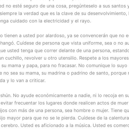
d no esté seguro de una cosa, pregúnteselo a sus santos y
 siempre la verdad que es la clave de su desenvolvimiento, 
enga cuidado con la electricidad y el rayo.
lo tienen a usted por alardoso, ya se convencerán que no es
hangó. Cuídese de persona que vista uniforme, sea o no a
que usted tenga que correr delante de una persona, estand
 cuchillo, revolver u otro utensilio. Respete a los mayores
 su mama y papa, para no fracasar. No comunique lo suyo 
e no sea su mama, su madrina o padrino de santo, porque 
a y lo van a criticar.
shún. No ayude económicamente a nadie, ni lo recoja en su
evitar frecuentar los lugares donde realicen actos de muer
hijos con más de una persona, sea hombre o mujer. Tiene qu
ijo mayor para que no se le pierda. Cuídese de la calentura
 cerebro. Usted es aficionado a la música. Usted es comer