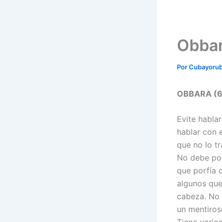
Obba
Por
Cubayoru
OBBARA (6)
Evite habla
hablar con 
que no lo t
No debe por
que porfía 
algunos que
cabeza. No 
un mentiros