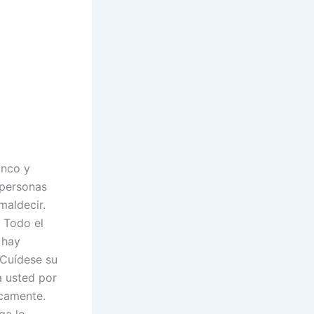
anco y
 personas
maldecir.
 Todo el
 hay
 Cuídese su
a usted por
icamente.