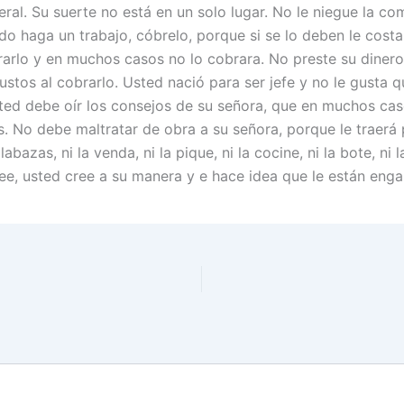
ral. Su suerte no está en un solo lugar. No le niegue la co
do haga un trabajo, cóbrelo, porque si se lo deben le cost
rarlo y en muchos casos no lo cobrara. No preste su diner
ustos al cobrarlo. Usted nació para ser jefe y no le gusta q
ed debe oír los consejos de su señora, que en muchos cas
. No debe maltratar de obra a su señora, porque le traerá p
bazas, ni la venda, ni la pique, ni la cocine, ni la bote, ni l
ee, usted cree a su manera y e hace idea que le están eng