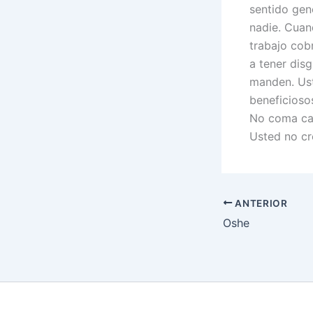
sentido gene
nadie. Cuan
trabajo cob
a tener disg
manden. Ust
beneficiosos
No coma cala
Usted no cr
ANTERIOR
Oshe