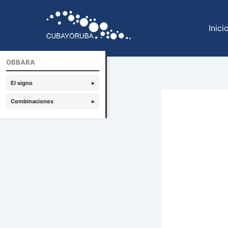
Ir
al
Inici
contenido
OBBARA
El signo
▸
Combinaciones
▸