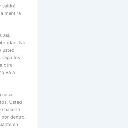
 saldrá
la mentira
 así.
utoridad. No
o usted
. Oiga los
a otra
no va a
 casa.
tos. Usted
e hacerle
 por dentro.
ciante en