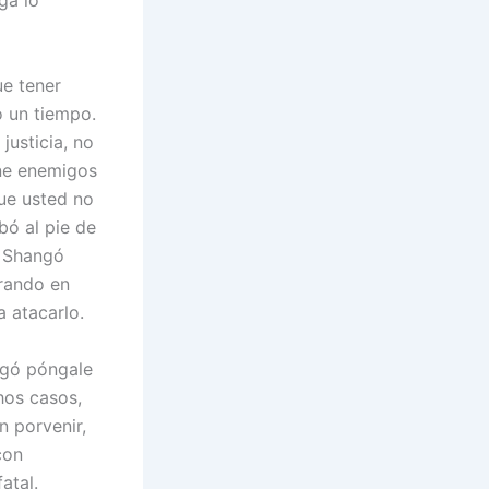
ga lo
ue tener
o un tiempo.
justicia, no
ene enemigos
que usted no
bó al pie de
i Shangó
erando en
 atacarlo.
ngó póngale
hos casos,
n porvenir,
con
atal.