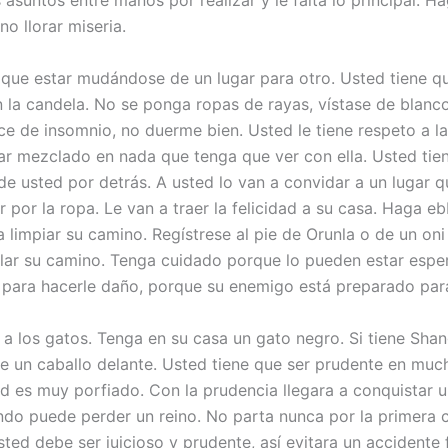
 asuntos entre manos por realizar y le falta lo principal. Ha
no llorar miseria.
 que estar mudándose de un lugar para otro. Usted tiene q
 la candela. No se ponga ropas de rayas, vístase de blanc
e de insomnio, no duerme bien. Usted le tiene respeto a la 
tar mezclado en nada que tenga que ver con ella. Usted ti
de usted por detrás. A usted lo van a convidar a un lugar 
r por la ropa. Le van a traer la felicidad a su casa. Haga eb
 limpiar su camino. Regístrese al pie de Orunla o de un on
ilar su camino. Tenga cuidado porque lo pueden estar esp
r para hacerle daño, porque su enemigo está preparado para
 a los gatos. Tenga en su casa un gato negro. Si tiene Sha
de un caballo delante. Usted tiene que ser prudente en muc
d es muy porfiado. Con la prudencia llegara a conquistar u
ndo puede perder un reino. No parta nunca por la primera 
sted debe ser juicioso y prudente, así evitara un accidente f