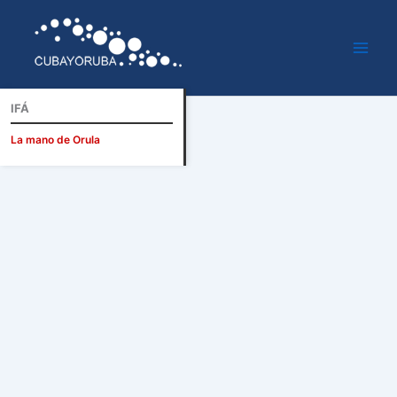
Ir
al
contenido
IFÁ
La mano de Orula