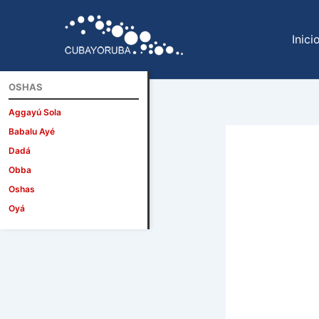
Ir
al
Inici
contenido
OSHAS
Aggayú Sola
Babalu Ayé
Dadá
Obba
Oshas
Oyá