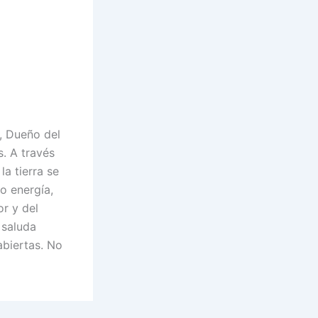
, Dueño del
s. A través
la tierra se
o energía,
or y del
 saluda
abiertas. No