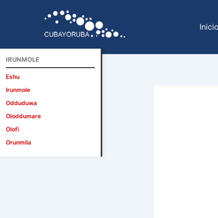
Ir
al
Inici
contenido
IRUNMOLE
Eshu
Irunmole
Odduduwa
Oloddumare
Olofi
Orunmila