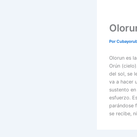
Oloru
Por
Cubayoru
Olorun es l
Orún (cielo
del sol, se 
va a hacer 
sustento en 
esfuerzo. E
parándose f
se recibe, n