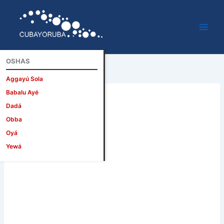
Ir
al
contenido
OSHAS
Aggayú Sola
Babalu Ayé
Dadá
Obba
Oyá
Yewá