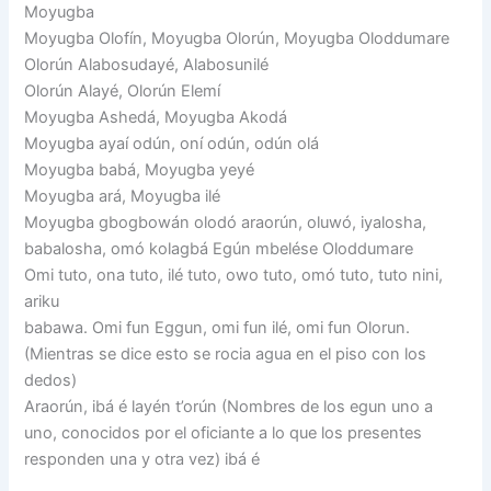
Moyugba
Moyugba Olofín, Moyugba Olorún, Moyugba Oloddumare
Olorún Alabosudayé, Alabosunilé
Olorún Alayé, Olorún Elemí
Moyugba Ashedá, Moyugba Akodá
Moyugba ayaí odún, oní odún, odún olá
Moyugba babá, Moyugba yeyé
Moyugba ará, Moyugba ilé
Moyugba gbogbowán olodó araorún, oluwó, iyalosha,
babalosha, omó kolagbá Egún mbelése Oloddumare
Omi tuto, ona tuto, ilé tuto, owo tuto, omó tuto, tuto nini,
ariku
babawa. Omi fun Eggun, omi fun ilé, omi fun Olorun.
(Mientras se dice esto se rocia agua en el piso con los
dedos)
Araorún, ibá é layén t’orún (Nombres de los egun uno a
uno, conocidos por el oficiante a lo que los presentes
responden una y otra vez) ibá é