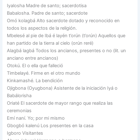
Iyalosha Madre de santo; sacerdotisa
Babalosha. Padre de santo; sacerdote
Omó kolagbá Alto sacerdote dotado y reconocido en
todos los aspectos de la religión.
Mbelesé al pie de Ibá é layén t’orún (t’orún) Aquellos que
han partido de la tierra al cielo (orún reré)
Alagbá lagbá Todos los ancianos, presentes o no (lit. un
anciano entre ancianos)
Otokú. El o ella que falleció
Timbelayé. Firme en el otro mundo
Kinkamashé. La bendición
Ojigbona (Oyugbona) Asistente de la iniciación Iyá o
Babálorisha
Oriaté El sacerdote de mayor rango que realiza las
ceremonias
Emí naní. Yo; por mi mismo
Gbogbó kalenú Los presentes en la casa
Igboro Visitantes