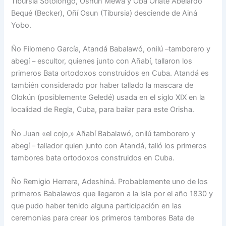
Tibursia Sotolongo, Oshún Mewá y Obá Oriaté Abelardo
Bequé (Becker), Oñí Osun (Tibursia) desciende de Ainá
Yobo.
Ño Filomeno García, Atandá Babalawó, onilú –tamborero y
abegí – escultor, quienes junto con Añabí, tallaron los
primeros Bata ortodoxos construidos en Cuba. Atandá es
también considerado por haber tallado la mascara de
Olokún (posiblemente Geledé) usada en el siglo XIX en la
localidad de Regla, Cuba, para bailar para este Orisha.
Ño Juan «el cojo,» Añabí Babalawó, onilú tamborero y
abegí – tallador quien junto con Atandá, talló los primeros
tambores bata ortodoxos construidos en Cuba.
Ño Remigio Herrera, Adeshiná. Probablemente uno de los
primeros Babalawos que llegaron a la isla por el año 1830 y
que pudo haber tenido alguna participación en las
ceremonias para crear los primeros tambores Bata de