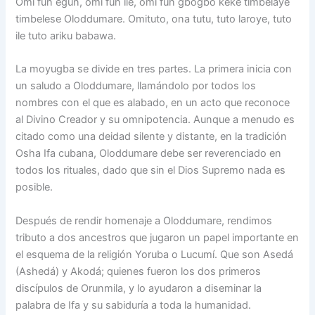
Omi fun egun, omi fun ile, omi fun gbogbo keke timbelaye
timbelese Oloddumare. Omituto, ona tutu, tuto laroye, tuto
ile tuto ariku babawa.
La moyugba se divide en tres partes. La primera inicia con
un saludo a Oloddumare, llamándolo por todos los
nombres con el que es alabado, en un acto que reconoce
al Divino Creador y su omnipotencia. Aunque a menudo es
citado como una deidad silente y distante, en la tradición
Osha Ifa cubana, Oloddumare debe ser reverenciado en
todos los rituales, dado que sin el Dios Supremo nada es
posible.
Después de rendir homenaje a Oloddumare, rendimos
tributo a dos ancestros que jugaron un papel importante en
el esquema de la religión Yoruba o Lucumí. Que son Asedá
(Ashedá) y Akodá; quienes fueron los dos primeros
discípulos de Orunmila, y lo ayudaron a diseminar la
palabra de Ifa y su sabiduría a toda la humanidad.