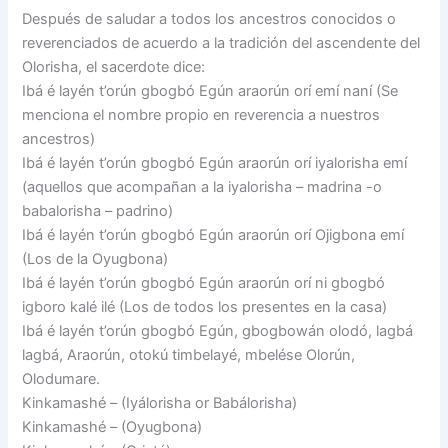
Después de saludar a todos los ancestros conocidos o
reverenciados de acuerdo a la tradición del ascendente del
Olorisha, el sacerdote dice:
Ibá é layén t’orún gbogbó Egún araorún orí emí naní (Se
menciona el nombre propio en reverencia a nuestros
ancestros)
Ibá é layén t’orún gbogbó Egún araorún orí iyalorisha emí
(aquellos que acompañan a la iyalorisha – madrina -o
babalorisha – padrino)
Ibá é layén t’orún gbogbó Egún araorún orí Ojigbona emí
(Los de la Oyugbona)
Ibá é layén t’orún gbogbó Egún araorún orí ni gbogbó
igboro kalé ilé (Los de todos los presentes en la casa)
Ibá é layén t’orún gbogbó Egún, gbogbowán olodó, lagbá
lagbá, Araorún, otokú timbelayé, mbelése Olorún,
Olodumare.
Kinkamashé – (Iyálorisha or Babálorisha)
Kinkamashé – (Oyugbona)