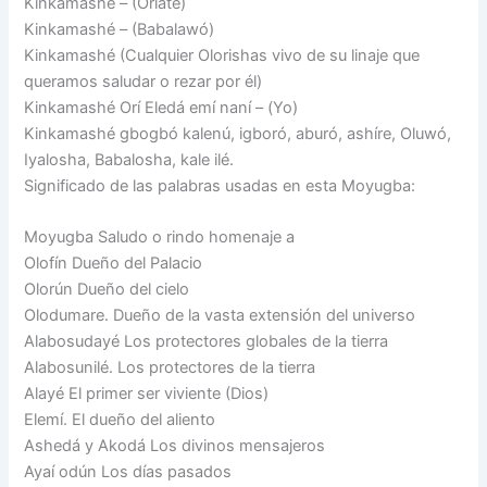
Kinkamashé – (Oriaté)
Kinkamashé – (Babalawó)
Kinkamashé (Cualquier Olorishas vivo de su linaje que
queramos saludar o rezar por él)
Kinkamashé Orí Eledá emí naní – (Yo)
Kinkamashé gbogbó kalenú, igboró, aburó, ashíre, Oluwó,
Iyalosha, Babalosha, kale ilé.
Significado de las palabras usadas en esta Moyugba:
Moyugba Saludo o rindo homenaje a
Olofín Dueño del Palacio
Olorún Dueño del cielo
Olodumare. Dueño de la vasta extensión del universo
Alabosudayé Los protectores globales de la tierra
Alabosunilé. Los protectores de la tierra
Alayé El primer ser viviente (Dios)
Elemí. El dueño del aliento
Ashedá y Akodá Los divinos mensajeros
Ayaí odún Los días pasados