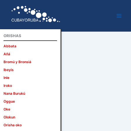
Ir
al
contenido
ORISHAS
Abbata
Añá
Bromú y Bronsiá
Ibeyis
Inle
Iroko
Nana Burukú
Oggue
Oke
Olokun
Orisha oko