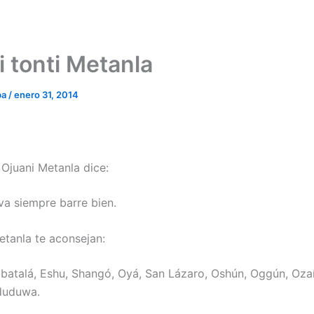
i tonti Metanla
ba
/
enero 31, 2014
 Ojuani Metanla dice:
a siempre barre bien.
etanla te aconsejan:
batalá, Eshu, Shangó, Oyá, San Lázaro, Oshún, Oggún, Ozaín
duduwa.