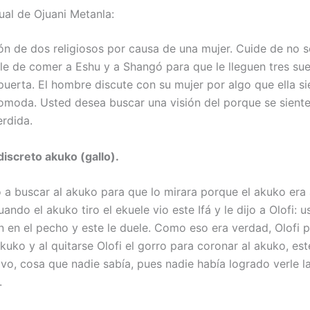
ual de Ojuani Metanla:
ón de dos religiosos por causa de una mujer. Cuide de no s
le de comer a Eshu y a Shangó para que le lleguen tres su
 puerta. El hombre discute con su mujer por algo que ella 
comoda. Usted desea buscar una visión del porque se sient
rdida.
ndiscreto akuko (gallo).
 a buscar al akuko para que lo mirara porque el akuko era
ando el akuko tiro el ekuele vio este Ifá y le dijo a Olofi: u
n en el pecho y este le duele. Como eso era verdad, Olofi 
kuko y al quitarse Olofi el gorro para coronar al akuko, est
alvo, cosa que nadie sabía, pues nadie había logrado verle 
.