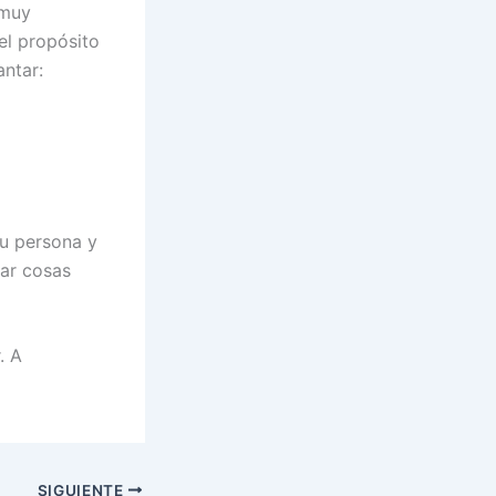
 muy
 el propósito
antar:
su persona y
lar cosas
. A
SIGUIENTE