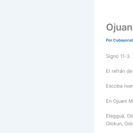
Ojuan
Por
Cubayoru
Signo 11-3.
El refrán de
Escoba nuev
En Ojuani M
Elegguá, Ob
Olokun, Od