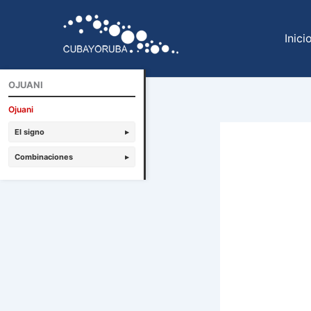
Ir
al
Inici
contenido
OJUANI
Ojuani
El signo
▸
Combinaciones
▸