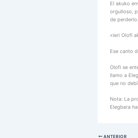
El akuko env
orgulloso, p
de perderlo.
«leri Olofi 
Ese canto de
Olofi se en
llamo a Ele
que no debí
Nota: La pr
Elegbara ha
ANTERIOR