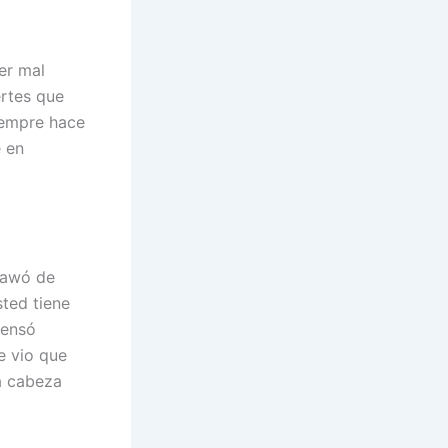
er mal
ertes que
siempre hace
e en
 awó de
sted tiene
pensó
e vio que
la cabeza