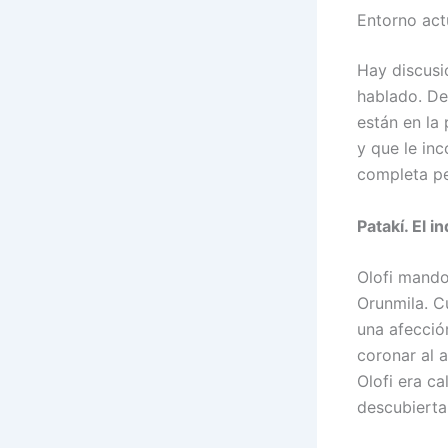
Entorno act
Hay discusi
hablado. De
están en la
y que le in
completa pe
Patakí. El i
Olofi mando
Orunmila. Cu
una afecció
coronar al a
Olofi era c
descubierta