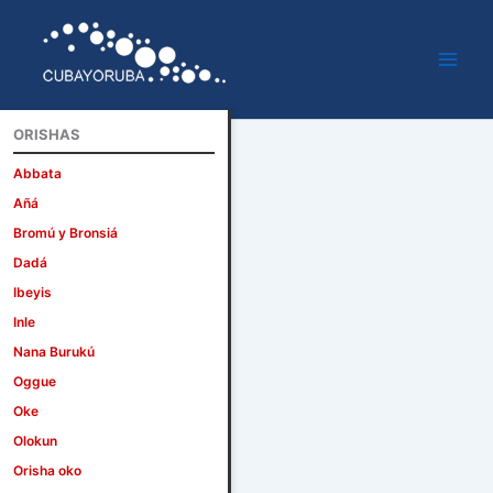
Ir
al
contenido
ORISHAS
Abbata
Añá
Bromú y Bronsiá
Dadá
Ibeyis
Inle
Nana Burukú
Oggue
Oke
Olokun
Orisha oko