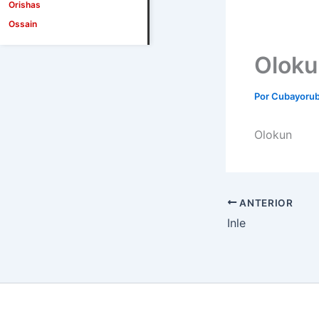
Orishas
Ossain
Oloku
Por
Cubayoru
Olokun
ANTERIOR
Inle