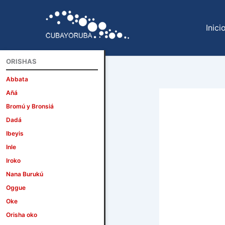
Ir
al
Inici
contenido
ORISHAS
Abbata
Añá
Bromú y Bronsiá
Dadá
Ibeyis
Inle
Iroko
Nana Burukú
Oggue
Oke
Orisha oko