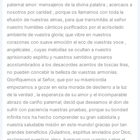
paternal amor: mensajeros de la divina palabra ; acercaos a
nosotros por caridad , porque os llamamos con toda la
efusión de nuestras almas, para que transmitáis al señor
nuestro humildes cánticos purificados por el acrisolado
ambiente de vuestra gloria; que vibre en nuestros
corazones con suave emoción el eco de vuestras voce ,
angelicales , cuyas melodías se ocultan a nuestro
aprisionado espíritu y nuestros sentidos groseros
acostumbrados a los desacordes acentos de toscas liras,
no pueden concebir la belleza de vuestras armonías.
Glorifiquemos al Señor, que por su misericordia
empezamos a gozar en esta morada de destierro a la luz
de la verdad , la esperanza de su amor y el incomparable
abrazo de cariño paternal; decid que deseamos el don de
sufrir con paciencia nuestras pruebas, porque su bondad
infinita nos ha hecho comprender su gran sabiduría y
nuestra saludable misión en este mundo! gracias por tan
grandes beneficios ¡Guiadnos, espíritus enviados por Dios;
esclareced nuestras alma, iluminad con vuestro saber el