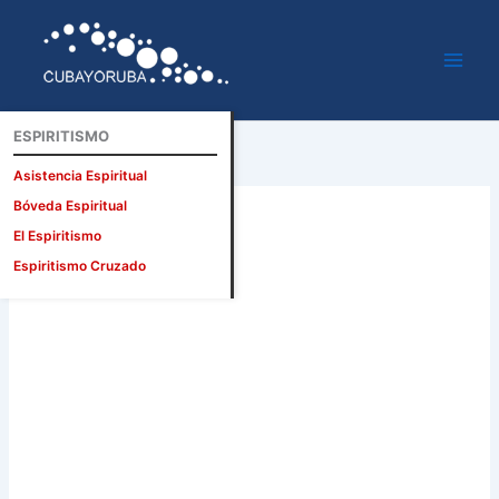
Ir
al
contenido
ESPIRITISMO
Asistencia Espiritual
Bóveda Espiritual
El Espiritismo
Espiritismo Cruzado