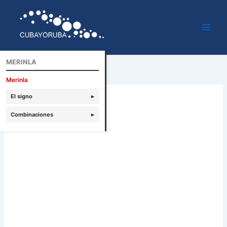
Ir
al
contenido
MERINLA
Merinla
El signo
▸
Combinaciones
▸