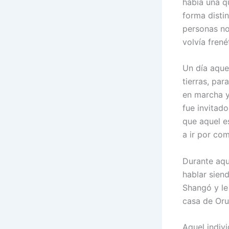
había una q
forma disti
personas no
volvía frené
Un día aque
tierras, pa
en marcha y
fue invitado
que aquel e
a ir por com
Durante aqu
hablar sien
Shangó y le 
casa de Oru
Aquel indivi