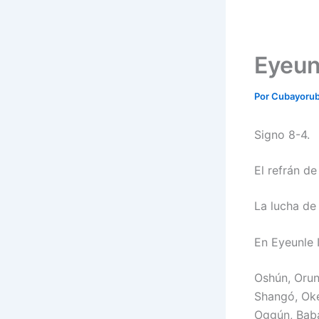
Eyeunl
Por
Cubayoru
Signo 8-4.
El refrán de
La lucha de 
En Eyeunle 
Oshún, Orun
Shangó, Oke,
Oggún, Baba