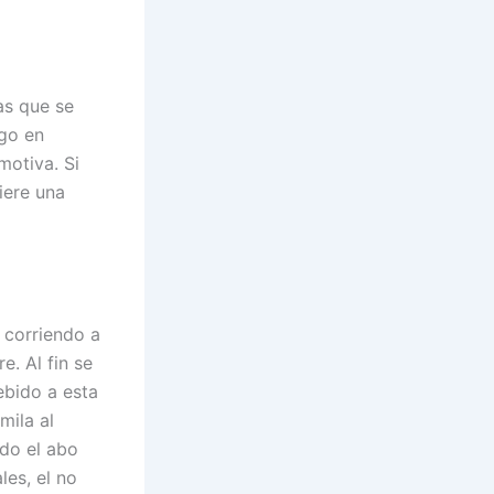
as que se
lgo en
motiva. Si
iere una
 corriendo a
e. Al fin se
ebido a esta
mila al
ado el abo
les, el no