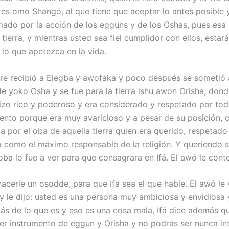
d es omo Shangó, al que tiene que aceptar lo antes posible 
mado por la acción de los egguns y de los Oshas, pues esa 
 tierra, y mientras usted sea fiel cumplidor con ellos, estar
 lo que apetezca en la vida.
e recibió a Elegba y awofaka y poco después se sometió 
e yoko Osha y se fue para la tierra ishu awon Orisha, don
izo rico y poderoso y era considerado y respetado por tod
ento porque era muy avaricioso y a pesar de su posición,
ia por el oba de aquella tierra quien era querido, respetado
 como el máximo responsable de la religión. Y queriendo s
oba lo fue a ver para que consagrara en Ifá. El awó le cont
acerle un osodde, para que Ifá sea el que hable. El awó le
 y le dijo: usted es una persona muy ambiciosa y envidiosa 
ás de lo que es y eso es una cosa mala, Ifá dice además q
er instrumento de eggun y Orisha y no podrás ser nunca in