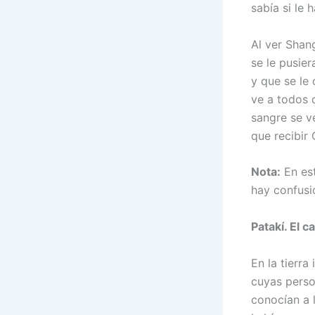
sabía si le 
Al ver Shan
se le pusie
y que se le
ve a todos 
sangre se ve
que recibir
Nota:
En est
hay confusi
Patakí. El c
En la tierr
cuyas perso
conocían a 