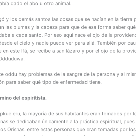
había dado el abo u otro animal.
gó y los demás santos las cosas que se hacían en la tierra 
ran las plumas y la cabeza para que de esa forma saber qu
 daba a cada santo. Por eso aquí nace el ojo de la providen
desde el cielo y nadie puede ver para allá. También por cau
 en este Ifá, se recibe a san lázaro y por el ojo de la prov
 Odduduwa.
e oddu hay problemas de la sangre de la persona y al mi
ón para saber qué tipo de enfermedad tiene.
amino del espiritista.
a ipkue eru, la mayoría de sus habitantes eran tomados por l
nas se dedicaban únicamente a la práctica espiritual, pues a
los Orishas. entre estas personas que eran tomadas por lo