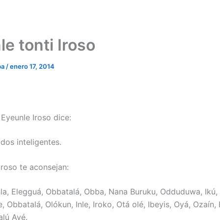
e tonti Iroso
ba
/
enero 17, 2014
 Eyeunle Iroso dice:
dos inteligentes.
Iroso te aconsejan:
la, Elegguá, Obbatalá, Obba, Nana Buruku, Odduduwa, Ikú,
 Obbatalá, Olókun, Inle, Iroko, Otá olé, Ibeyis, Oyá, Ozaín,
lú Ayé.