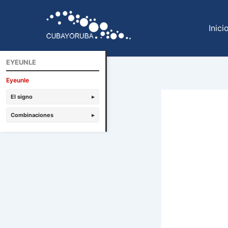
Ir
al
Inici
contenido
EYEUNLE
Eyeunle
El signo
▸
Combinaciones
▸