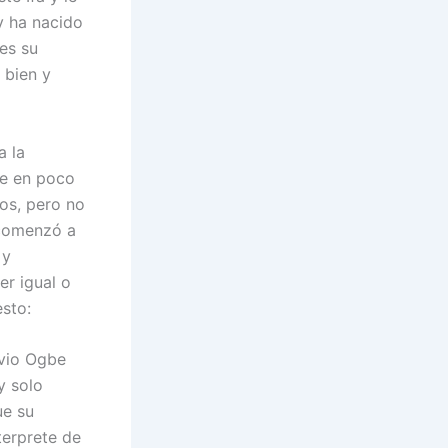
y ha nacido
es su
á bien y
a la
de en poco
os, pero no
 comenzó a
 y
er igual o
esto:
 vio Ogbe
y solo
ue su
terprete de