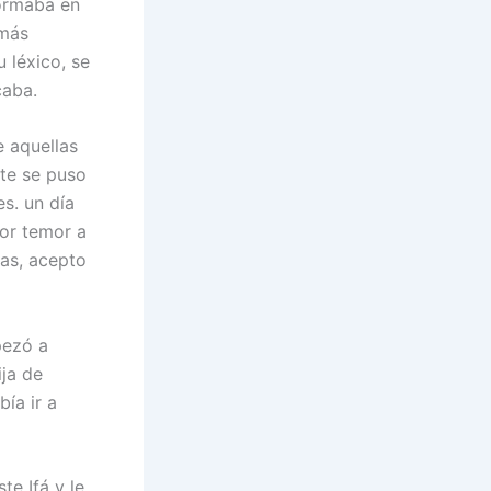
formaba en
emás
 léxico, se
caba.
e aquellas
nte se puso
s. un día
por temor a
das, acepto
pezó a
ija de
ía ir a
te Ifá y le