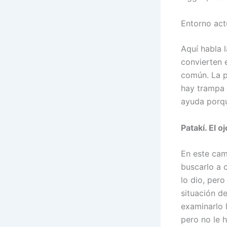
Entorno act
Aquí habla l
convierten 
común. La p
hay trampa 
ayuda porqu
Patakí. El o
En este cam
buscarlo a c
lo dio, per
situación de
examinarlo 
pero no le h