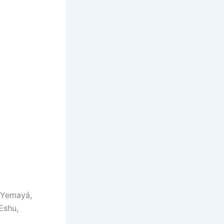
 Yemayá,
 Eshu,