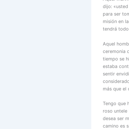
dijo: «uste
para ser to
misión en la
tendrá todo
Aquel hombr
ceremonia d
tiempo se h
estaba cont
sentir envid
considerado
más que el 
Tengo que h
roso untele
desea ser m
camino es s