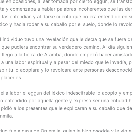
ue en ocasiones, al ser tomada por cierto eggun, se trans
nta y comenzaba a hablar palabras incoherentes que las d
 las entendían y al darse cuenta que no era entendido en su
tico y hacia rodar a su caballo por el suelo, donde lo revol
l individuo tuvo una revelación que le decía que se fuera d
ra que pudiera encontrar su verdadero camino. Al día siguie
 llego a la tierra de Aramba, donde empezó hacer amistade
 a una labor espiritual y a pesar del miedo que le invadía, 
spíritu lo acoplara y lo revolcara ante personas desconoci
placerlos.
ella labor el eggun del léxico indescifrable lo acoplo y em
do entendido por aquella gente y expreso ser una entidad h
pidió a los presentes que le explicaran a su caballo que deb
nmila.
duo fue a casa de Orunmila, quien le hizo osodde y le vio es