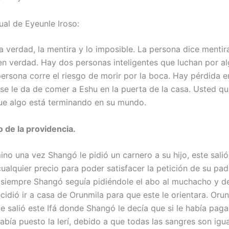
ual de Eyeunle Iroso:
a verdad, la mentira y lo imposible. La persona dice mentir
en verdad. Hay dos personas inteligentes que luchan por a
ersona corre el riesgo de morir por la boca. Hay pérdida e
se le da de comer a Eshu en la puerta de la casa. Usted qu
e algo está terminando en su mundo.
jo de la providencia.
ino una vez Shangó le pidió un carnero a su hijo, este salió
ualquier precio para poder satisfacer la petición de su padr
o siempre Shangó seguía pidiéndole el abo al muchacho y d
cidió ir a casa de Orunmila para que este le orientara. Orun
le salió este Ifá donde Shangó le decía que si le había pag
abía puesto la lerí, debido a que todas las sangres son igua