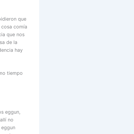
pidieron que
é cosa comía
cia que nos
sa de la
idencia hay
smo tiempo
os eggun,
llí no
s eggun