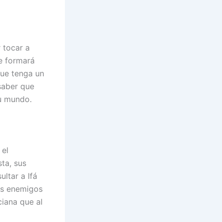
 tocar a
se formará
que tenga un
saber que
u mundo.
 el
sta, sus
ltar a Ifá
sus enemigos
ciana que al