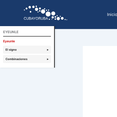
Ir
al
Inici
contenido
EYEUNLE
Eyeunle
El signo
▸
Combinaciones
▸