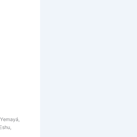
 Yemayá,
 Eshu,