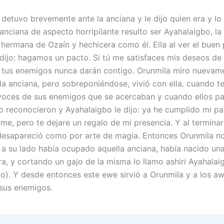
 detuvo brevemente ante la anciana y le dijo quien era y lo
anciana de aspecto horripilante resulto ser Ayahalaigbo, la
 hermana de Ozaín y hechicera como él. Ella al ver el buen
 dijo: hagamos un pacto. Si tú me satisfaces mis deseos de
 tus enemigos nunca darán contigo. Orunmila miro nuevame
la anciana, pero sobreponiéndose, vivió con ella. cuando t
 voces de sus enemigos que se acercaban y cuando ellos p
lo reconocieron y Ayahalaigbo le dijo: ya he cumplido mi pa
me, pero te dejare un regalo de mi presencia. Y al terminar
 desapareció como por arte de magia. Entonces Orunmila n
e a su lado había ocupado aquella anciana, había nacido un
ra, y cortando un gajo de la misma lo llamo ashiri Ayahalai
o). Y desde entonces este ewe sirvió a Orunmila y a los a
 sus enemigos.