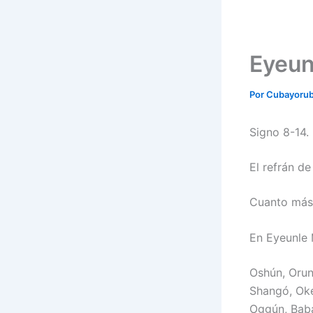
Eyeun
Por
Cubayoru
Signo 8-14.
El refrán de
Cuanto más 
En Eyeunle 
Oshún, Orun
Shangó, Oke,
Oggún, Baba