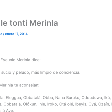
le tonti Merinla
ba
/
enero 17, 2014
 Eyeunle Merinla dice:
sucio y peludo, más limpio de conciencia.
Merinla te aconsejan:
la, Elegguá, Obbatalá, Obba, Nana Buruku, Odduduwa, Ikú,
 Obbatalá, Olókun, Inle, Iroko, Otá olé, Ibeyis, Oyá, Ozaín,
lú Ayé.