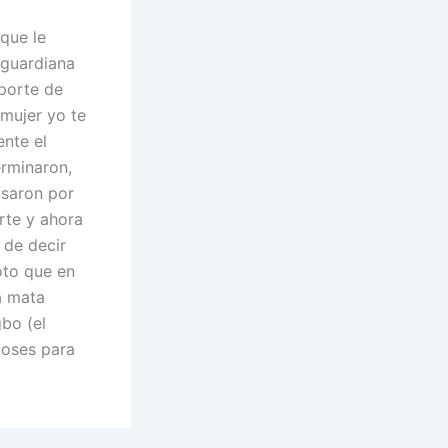
 que le
 guardiana
 porte de
 mujer yo te
nte el
erminaron,
asaron por
rte y ahora
 de decir
oto que en
a mata
gbo (el
woses para