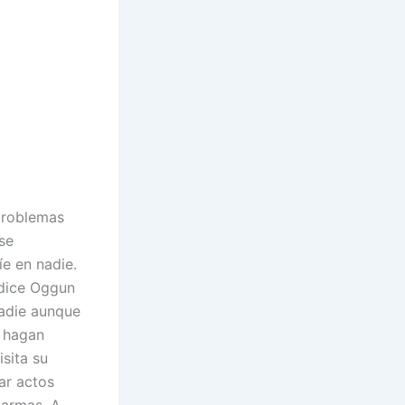
problemas
se
e en nadie.
 dice Oggun
nadie aunque
e hagan
sita su
ar actos