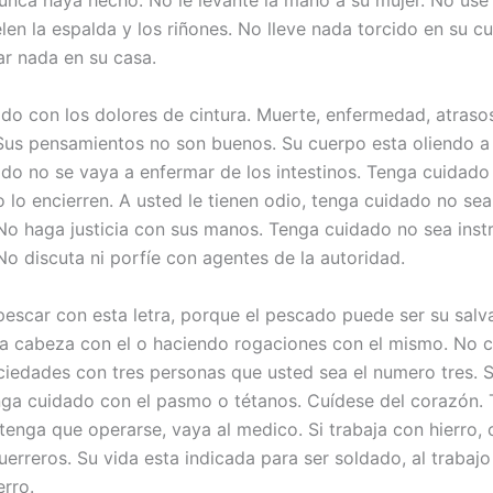
unca haya hecho. No le levante la mano a su mujer. No use
len la espalda y los riñones. No lleve nada torcido en su c
ar nada en su casa.
do con los dolores de cintura. Muerte, enfermedad, atraso
us pensamientos no son buenos. Su cuerpo esta oliendo a
do no se vaya a enfermar de los intestinos. Tenga cuidado 
o lo encierren. A usted le tienen odio, tenga cuidado no se
No haga justicia con sus manos. Tenga cuidado no sea ins
No discuta ni porfíe con agentes de la autoridad.
pescar con esta letra, porque el pescado puede ser su salv
a cabeza con el o haciendo rogaciones con el mismo. No c
iedades con tres personas que usted sea el numero tres. S
nga cuidado con el pasmo o tétanos. Cuídese del corazón.
tenga que operarse, vaya al medico. Si trabaja con hierro, 
uerreros. Su vida esta indicada para ser soldado, al trabaj
erro.