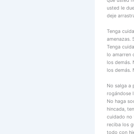
que usted n
usted le due
deje arrastr
Tenga cuida
amenazas. S
Tenga cuida
lo amarren 
los demás. 
los demás. 
No salga a 
rogándose l
No haga soc
hincada, te
cuidado no 
reciba los g
todo con hi