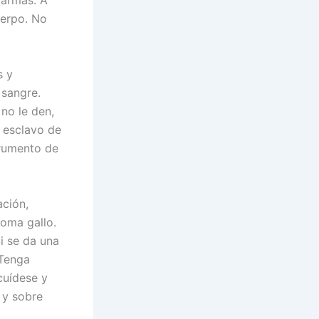
 armas. A
uerpo. No
s y
 sangre.
no le den,
a esclavo de
trumento de
ación,
oma gallo.
i se da una
 Tenga
cuídese y
o y sobre