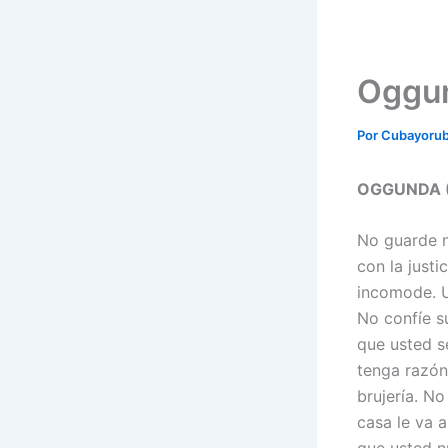
Oggu
Por
Cubayoru
OGGUNDA (3
No guarde n
con la just
incomode. U
No confíe s
que usted s
tenga razón
brujería. N
casa le va a