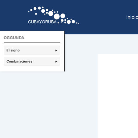
Ir
al
Inici
contenido
OGGUNDA
El signo
▸
Combinaciones
▸