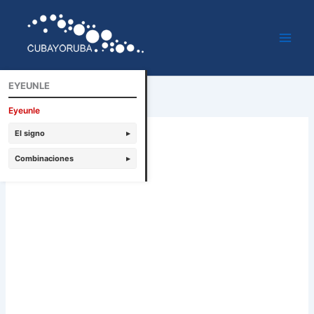
Ir
al
contenido
EYEUNLE
Eyeunle
El signo
▸
Combinaciones
▸