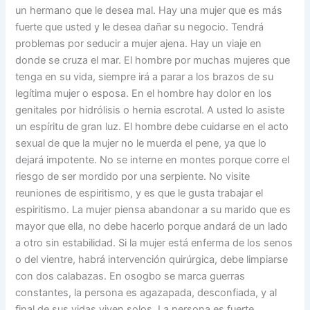
un hermano que le desea mal. Hay una mujer que es más
fuerte que usted y le desea dañar su negocio. Tendrá
problemas por seducir a mujer ajena. Hay un viaje en
donde se cruza el mar. El hombre por muchas mujeres que
tenga en su vida, siempre irá a parar a los brazos de su
legítima mujer o esposa. En el hombre hay dolor en los
genitales por hidrólisis o hernia escrotal. A usted lo asiste
un espíritu de gran luz. El hombre debe cuidarse en el acto
sexual de que la mujer no le muerda el pene, ya que lo
dejará impotente. No se interne en montes porque corre el
riesgo de ser mordido por una serpiente. No visite
reuniones de espiritismo, y es que le gusta trabajar el
espiritismo. La mujer piensa abandonar a su marido que es
mayor que ella, no debe hacerlo porque andará de un lado
a otro sin estabilidad. Si la mujer está enferma de los senos
o del vientre, habrá intervención quirúrgica, debe limpiarse
con dos calabazas. En osogbo se marca guerras
constantes, la persona es agazapada, desconfiada, y al
final de sus vidas viven solos. La persona es fuerte,