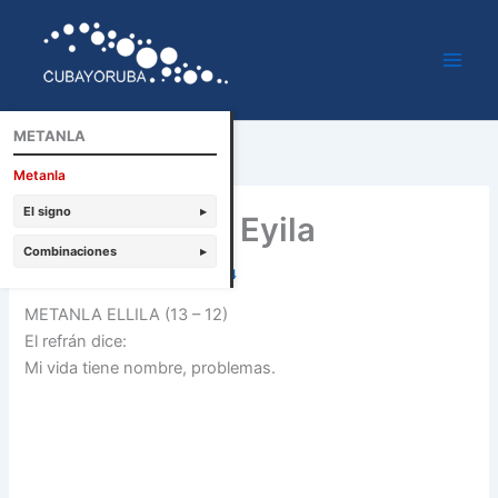
Ir
al
contenido
METANLA
Metanla
El signo
▸
Metanla tonti Eyila
Combinaciones
▸
Por
Cubayoruba
/
febrero 5, 2014
METANLA ELLILA (13 – 12)
El refrán dice:
Mi vida tiene nombre, problemas.