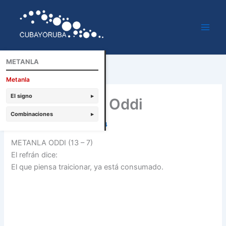
Ir
al
contenido
METANLA
Metanla
El signo
▸
Metanla tonti Oddi
Combinaciones
▸
Por
Cubayoruba
/
febrero 5, 2014
METANLA ODDI (13 – 7)
El refrán dice:
El que piensa traicionar, ya está consumado.