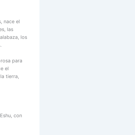
, nace el
s, las
alabaza, los
.
orosa para
ce el
a tierra,
 Eshu, con