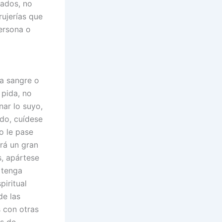
sados, no
rujerías que
ersona o
a sangre o
 pida, no
nar lo suyo,
ndo, cuídese
o le pase
rá un gran
s, apártese
 tenga
piritual
de las
 con otras