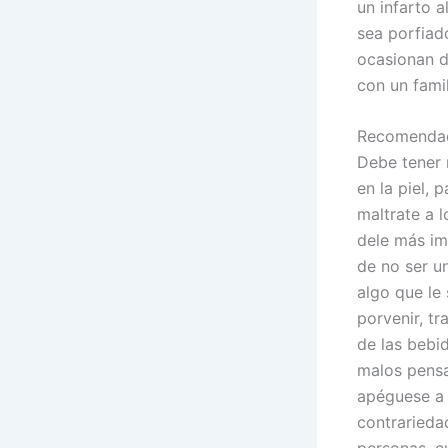
un infarto a
sea porfiad
ocasionan d
con un fami
Recomendac
Debe tener 
en la piel, 
maltrate a 
dele más im
de no ser u
algo que le
porvenir, tr
de las bebi
malos pensa
apéguese a 
contrarieda