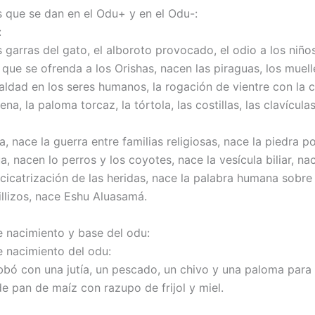
 que se dan en el Odu+ y en el Odu-:
:
 garras del gato, el alboroto provocado, el odio a los niños
que se ofrenda a los Orishas, nacen las piraguas, los muelle
aldad en los seres humanos, la rogación de vientre con la c
na, la paloma torcaz, la tórtola, las costillas, las clavículas
, nace la guerra entre familias religiosas, nace la piedra p
gua, nacen lo perros y los coyotes, nace la vesícula biliar, na
icatrización de las heridas, nace la palabra humana sobre l
illizos, nace Eshu Aluasamá.
de nacimiento y base del odu:
e nacimiento del odu:
bó con una jutía, un pescado, un chivo y una paloma para
e pan de maíz con razupo de frijol y miel.