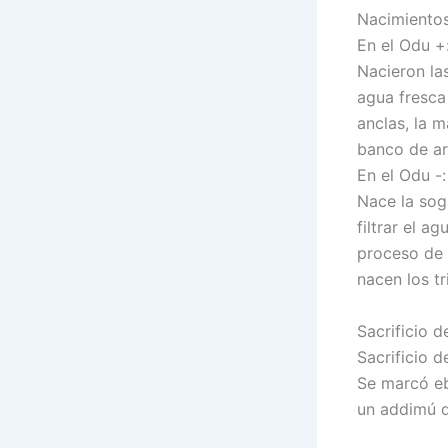
Nacimientos
En el Odu +
Nacieron las
agua fresca 
anclas, la m
banco de are
En el Odu -:
Nace la soga
filtrar el a
proceso de c
nacen los tr
Sacrificio 
Sacrificio d
Se marcó eb
un addimú d