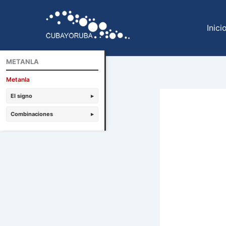
Ir
al
Inici
contenido
METANLA
Metanla
El signo
▸
Combinaciones
▸