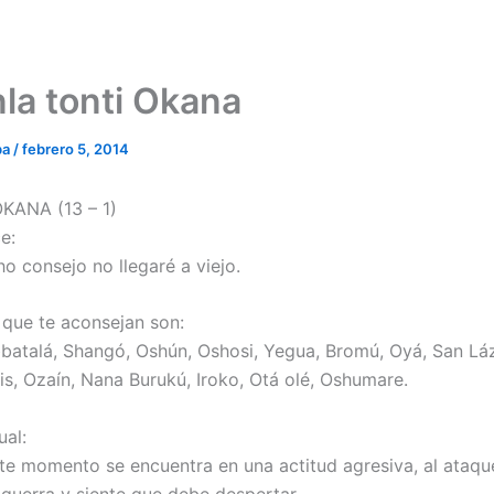
la tonti Okana
ba
/
febrero 5, 2014
ANA (13 – 1)
e:
o consejo no llegaré a viejo.
 que te aconsejan son:
batalá, Shangó, Oshún, Oshosi, Yegua, Bromú, Oyá, San Lá
is, Ozaín, Nana Burukú, Iroko, Otá olé, Oshumare.
ual:
te momento se encuentra en una actitud agresiva, al ataqu
 guerra y siente que debe despertar.