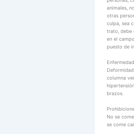
personas, c
animales, no
otras perso
culpa, sea 
trato, debe 
en el campo
puesto de i
Enfermedade
Deformidad 
columna ver
hipertensión
brazos.
Prohibicione
No se come 
se come car