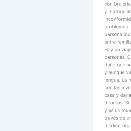
con brujería
y matriquil
inconformid
problemas. 
persona loc
entre famil
Hay un viaj
personas. C
daño que se
y aunque ve
lengua. La 
con las inv
casa y darl
difuntos. Si
y es un mue
través de u
médico urge