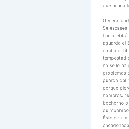
que nunca lo
Generalidad
Se escasea 
hacer ebbó 
aguarda el 
reciba el tí
tempestad o
no se le ha
problemas p
guarda del 
porque pier
hombres. No
bochorno o 
quimbombó. 
Éste odu inv
encadenadas