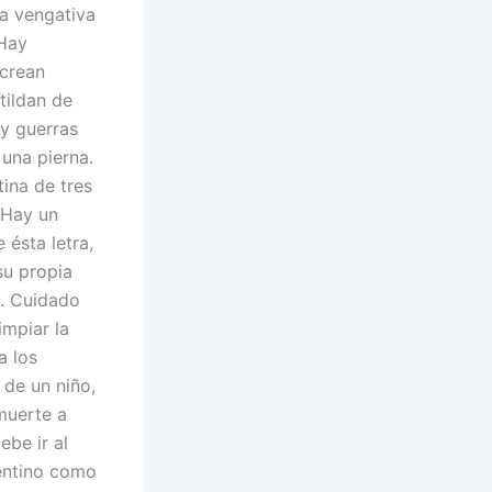
na vengativa
 Hay
 crean
tildan de
ay guerras
 una pierna.
ina de tres
 Hay un
 ésta letra,
su propia
e. Cuidado
impiar la
a los
 de un niño,
 muerte a
ebe ir al
entino como