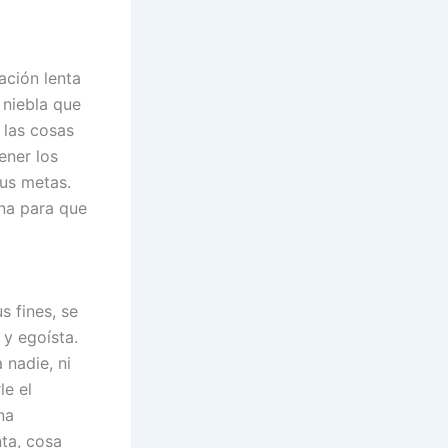
ación lenta
 niebla que
 las cosas
ener los
sus metas.
ona para que
s fines, se
 y egoísta.
 nadie, ni
le el
na
nta, cosa