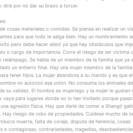
 dirá por no dar su brazo a torcer.
es:
de cosas materiales o comidas. Se piensa en realizar un vi
antes para que todo le salga bien. Hay un nombramiento e
éxito pero debe hacer ebbó ya que hay obstáculos que im
tulo o cargo de importancia. Corre el riesgo de ser víctima 
 relámpago. Se habla de un miembro de la familia que ya e
 dado un entierro final. Hay una mujer miembro de la famili
ara tener hijos. La mujer abandona a su marido y es que el
hombre no autorizó esa unión. No consuma los animales de 
de su validez. El hombre es mujeriego y la mujer le gustan
 vaya para lugares donde no lo han invitado porque pasar
una agresión física. Hay que darle de comer a Shangó gall
Hay riesgo de robo de propiedades. Cuídese mucho de los
olucra muerte, falta de coraje, disputa de herencia, cosas
 o contagiosas, contrariedades, tragedias, desobediencia