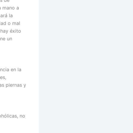
as de
la mano a
ará la
dad o mal
 hay éxito
ane un
ncia en la
es,
as piernas y
ohólicas, no