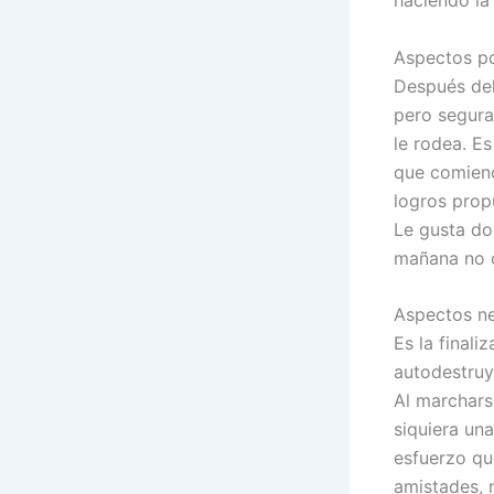
Aspectos po
Después del 
pero segura,
le rodea. E
que comienc
logros prop
Le gusta do
mañana no c
Aspectos ne
Es la finali
autodestruye
Al marcharse
siquiera un
esfuerzo qu
amistades, n