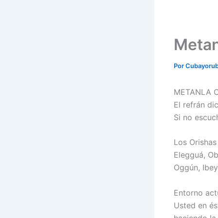
Metan
Por
Cubayoru
METANLA OK
El refrán dic
Si no escuch
Los Orishas
Elegguá, Ob
Oggún, Ibey
Entorno act
Usted en és
haciendo la