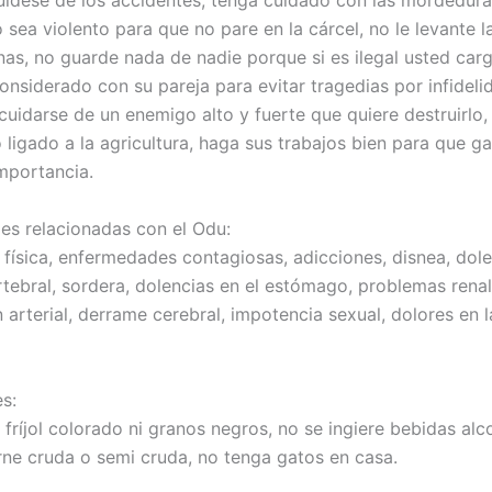
uídese de los accidentes, tenga cuidado con las mordedur
 sea violento para que no pare en la cárcel, no le levante 
nas, no guarde nada de nadie porque si es ilegal usted carg
considerado con su pareja para evitar tragedias por infideli
cuidarse de un enemigo alto y fuerte que quiere destruirlo,
 ligado a la agricultura, haga sus trabajos bien para que g
mportancia.
s relacionadas con el Odu:
física, enfermedades contagiosas, adicciones, disnea, dole
tebral, sordera, dolencias en el estómago, problemas renal
 arterial, derrame cerebral, impotencia sexual, dolores en l
s:
fríjol colorado ni granos negros, no se ingiere bebidas alc
ne cruda o semi cruda, no tenga gatos en casa.