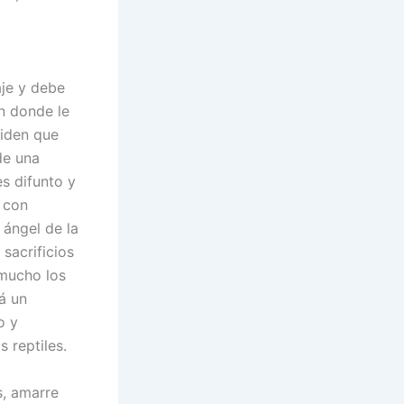
aje y debe
n donde le
piden que
de una
s difunto y
a con
 ángel de la
sacrificios
 mucho los
á un
o y
 reptiles.
s, amarre