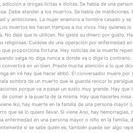
, adicción a drogas lícitas e ilícitas. Se habla de una perso
losa. Debe atender a los muertos. Se habla de maldiciones.
ad y ambiciones. La mujer enamora a hombre casado y se
Los muertos les hacen trampas a los vivos. Hay quienes lo 
a. No deje que lo utilicen. No gaste su dinero por gusto. H
ias religiosas. Cuídese de una operación por enfermedad en
e que proporciona fortuna. Hay noticias de la muerte repent
uando salga no diga nunca a donde va o diga lo contrario.
 convertirá en un bien. Preste mucha atención a lo que dice
nga en iré hay que hacer ebbó. El conversador muere por 
mala sombra de un muerto que le guarda rencor lo persigu
itaciones porque va a pasar un susto muy grande. Hay que l
e de comer a la puerta de la misma. Hay que hacerles misa 
 viene Ikú, hay muerte en la familia de una persona mayor o
rto que se lo quiere llevar. Si viene Ano, hay hemorragias,
na enfermedad en una persona mayor o niño en la familia, d
ntemente si se sabe quién es, también puede ser algo rep