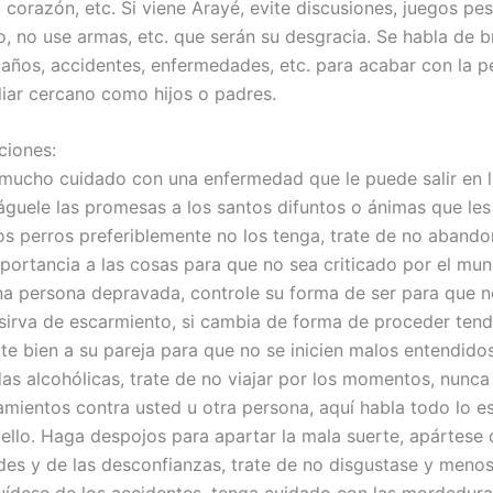
l corazón, etc. Si viene Arayé, evite discusiones, juegos pe
o, no use armas, etc. que serán su desgracia. Se habla de b
años, accidentes, enfermedades, etc. para acabar con la p
liar cercano como hijos o padres.
iones:
mucho cuidado con una enfermedad que le puede salir en l
páguele las promesas a los santos difuntos o ánimas que les
los perros preferiblemente no los tenga, trate de no abando
portancia a las cosas para que no sea criticado por el mu
na persona depravada, controle su forma de ser para que n
 sirva de escarmiento, si cambia de forma de proceder tend
ate bien a su pareja para que no se inicien malos entendido
das alcohólicas, trate de no viajar por los momentos, nunca
mientos contra usted u otra persona, aquí habla todo lo es
ello. Haga despojos para apartar la mala suerte, apártese 
des y de las desconfianzas, trate de no disgustase y menos