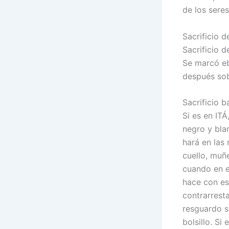
de los seres
Sacrificio 
Sacrificio d
Se marcó eb
después sob
Sacrificio b
Si es en IT
negro y blan
hará en las 
cuello, muñ
cuando en e
hace con es
contrarresta
resguardo s
bolsillo. Si