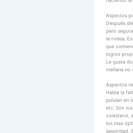
Aspectos po
Después del 
pero segura,
le rodea. E
que comienc
logros prop
Le gusta do
mañana no c
Aspectos ne
Habla la fal
pululan en l
etc. Son los
colesterol,
los mas ópt
seguridad. 