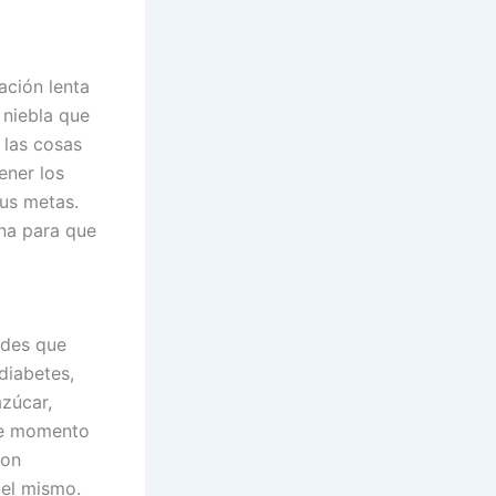
ación lenta
 niebla que
 las cosas
ener los
sus metas.
ona para que
dades que
 diabetes,
azúcar,
ste momento
con
del mismo.