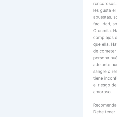
rencorosos,
les gusta el
apuestas, s
facilidad, 
Orunmila. H
complejos e
que ella. H
de cometer 
persona hué
adelante nu
sangre o rel
tiene incon
el riesgo d
amoroso.
Recomendac
Debe tener 