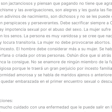
 son jactanciosos y piensan que pagando no tiene que agr
 chisme y las averiguaciones, son alegres y les gusta las fie
on adivinos de nacimiento, son dichosos y no se les puede
son perspicaces y perseverantes. Debe sacrificar siempre a 
ay impotencia sexual por el abuso del sexo. La mujer sufre
n los senos. La persona es muy vanidosa y se cree que nad
ay locura transitoria. La mujer no debe provocarse abortos.
incesto. El hombre debe considerar más a su mujer. Se hab
rfana o criada por otras personas. Oshún dice que si atrás 
nca la consigue. No se enamore de ningún miembro de la fa
igiosa porque le traerá un gran perjuicio por incesto familia
formidad amorosa y se habla de maridos ajenos o anteriore
e quedar embarazada en el primer encuentro sexual o desc
iones:
mucho cuidado con una enfermedad que le puede salir en l