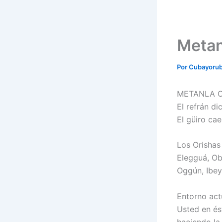
Metan
Por
Cubayoru
METANLA OS
El refrán dic
El güiro cae
Los Orishas
Elegguá, Ob
Oggún, Ibey
Entorno act
Usted en és
haciendo la