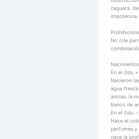
ceguera, de
impotencia s
Prohibicione
No críe per
combinación
Nacimientos
En el Odu +
Nacieron las
agua fresca 
anclas, la m
banco de are
En el Odu -:
Nace el cobr
perfumes y l
nace la proh