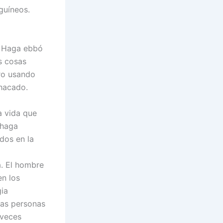
guíneos.
o. Haga ebbó
s cosas
ro usando
hacado.
a vida que
 haga
dos en la
a. El hombre
en los
gia
Las personas
 veces