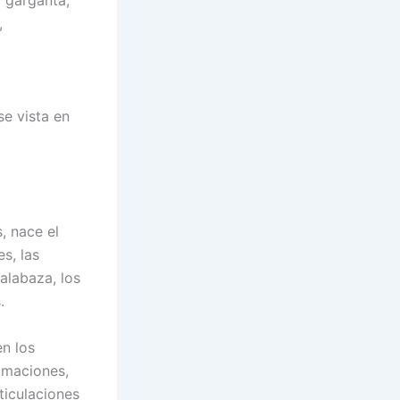
,
se vista en
, nace el
s, las
alabaza, los
.
en los
humaciones,
ticulaciones