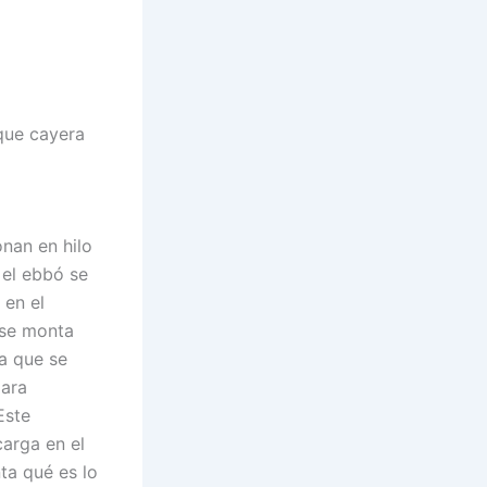
que cayera
onan en hilo
 el ebbó se
 en el
 se monta
a que se
para
Este
carga en el
ta qué es lo