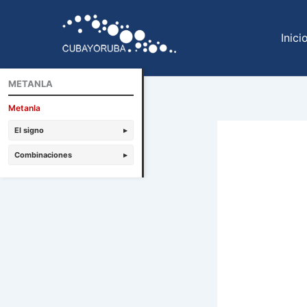
Ir
al
Inici
contenido
METANLA
Metanla
El signo
▸
Combinaciones
▸