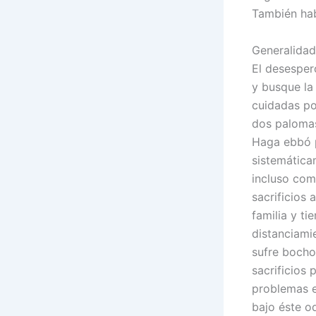
También hab
Generalidad
El desespero
y busque la
cuidadas po
dos palomas
Haga ebbó p
sistemática
incluso com
sacrificios
familia y ti
distanciamie
sufre bocho
sacrificios
problemas e
bajo éste o