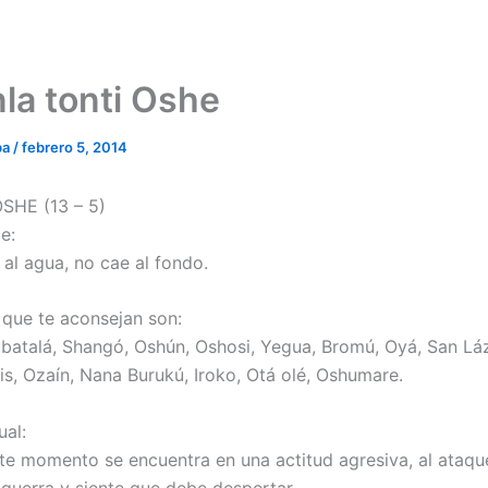
la tonti Oshe
ba
/
febrero 5, 2014
HE (13 – 5)
e:
 al agua, no cae al fondo.
 que te aconsejan son:
batalá, Shangó, Oshún, Oshosi, Yegua, Bromú, Oyá, San Lá
is, Ozaín, Nana Burukú, Iroko, Otá olé, Oshumare.
ual:
te momento se encuentra en una actitud agresiva, al ataqu
 guerra y siente que debe despertar.