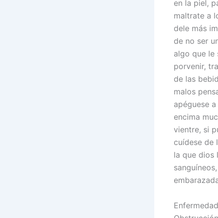
en la piel, 
maltrate a 
dele más im
de no ser u
algo que le
porvenir, tr
de las bebi
malos pensa
apéguese a 
encima much
vientre, si
cuídese de 
la que dios 
sanguíneos,
embarazada 
Enfermedade
Obstrucción