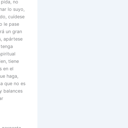
 pida, no
nar lo suyo,
ndo, cuídese
o le pase
rá un gran
s, apártese
 tenga
piritual
en, tiene
 en el
que haga,
na que no es
 y balances
ar
 garganta,