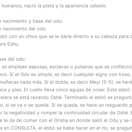
 humanos, nació la plata y la apariencia celeste.
de nacimiento y base del odu:
e nacimiento del odu:
bó con un chivo que se le daría directo a su cabeza para 
re Eshu.
ase del odu:
Á, se emplean esposas, esclavas o pulseras que se confecci
co. Si el Odu es simple, es decir cualquier signo con Iroso,
muñecas nada más. Si el doble, es decir Meyi (5-5), se hará
eca y pies. El cuello lleva cinco agujas de coser. Este ebbó
stera se está rezando Oshé. Terminado el ebbó se pregunt
o, si se va o se queda. Si se queda, se hace un resguardo 
r la negatividad y romper la continuidad circular de Oshé. 
e le da de comer con el Orisha en donde salió el Odu y se 
 es en CONSULTA, el ebbó se bebe hacer en el río, se pregun