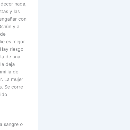
adecer nada,
stas y las
 engañar con
Oshún y a
 de
ie es mejor
 Hay riesgo
la de una
la deja
milia de
r. La mujer
s. Se corre
uido
a sangre o