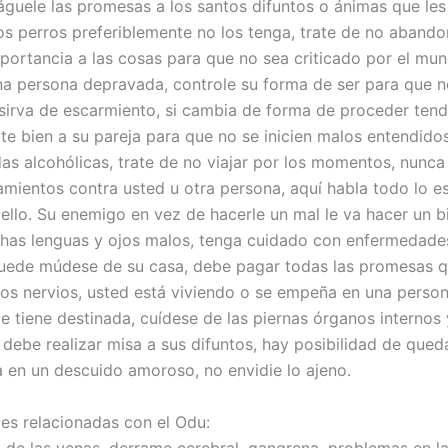
páguele las promesas a los santos difuntos o ánimas que les
los perros preferiblemente no los tenga, trate de no abando
portancia a las cosas para que no sea criticado por el mu
na persona depravada, controle su forma de ser para que n
 sirva de escarmiento, si cambia de forma de proceder tend
ate bien a su pareja para que no se inicien malos entendido
das alcohólicas, trate de no viajar por los momentos, nunca
mientos contra usted u otra persona, aquí habla todo lo es
ello. Su enemigo en vez de hacerle un mal le va hacer un bi
as lenguas y ojos malos, tenga cuidado con enfermedades
 puede múdese de su casa, debe pagar todas las promesas 
los nervios, usted está viviendo o se empeña en una perso
le tiene destinada, cuídese de las piernas órganos internos
 debe realizar misa a sus difuntos, hay posibilidad de qued
en un descuido amoroso, no envidie lo ajeno.
s relacionadas con el Odu:
 de las venas, derrame cerebral, gangrena, problemas en la