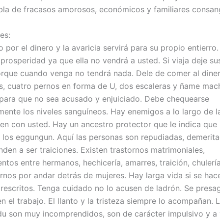
la de fracasos amorosos, económicos y familiares consan
es:
 por el dinero y la avaricia servirá para su propio entierr
 prosperidad ya que ella no vendrá a usted. Si viaja deje su
rque cuando venga no tendrá nada. Dele de comer al dine
, cuatro pernos en forma de U, dos escaleras y ñame mac
ara que no sea acusado y enjuiciado. Debe chequearse
mente los niveles sanguíneos. Hay enemigos a lo largo de l
en con usted. Hay un ancestro protector que le indica que
 a los eggungun. Aquí las personas son repudiadas, demerita
enden a ser traiciones. Existen trastornos matrimoniales,
ntos entre hermanos, hechicería, amarres, traición, chulerí
rnos por andar detrás de mujeres. Hay larga vida si se hac
 prescritos. Tenga cuidado no lo acusen de ladrón. Se presa
n el trabajo. El llanto y la tristeza siempre lo acompañan. 
du son muy incomprendidos, son de carácter impulsivo y a