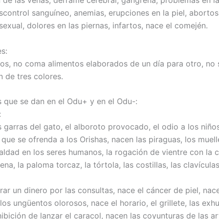
scontrol sanguíneo, anemias, erupciones en la piel, abortos
exual, dolores en las piernas, infartos, nace el comején.
s:
ros, no coma alimentos elaborados de un día para otro, no 
 de tres colores.
 que se dan en el Odu+ y en el Odu-:
:
 garras del gato, el alboroto provocado, el odio a los niños
que se ofrenda a los Orishas, nacen las piraguas, los muelle
aldad en los seres humanos, la rogación de vientre con la c
na, la paloma torcaz, la tórtola, las costillas, las clavículas
ar un dinero por las consultas, nace el cáncer de piel, nac
os ungüentos olorosos, nace el horario, el grillete, las ex
ibición de lanzar el caracol, nacen las coyunturas de las ar