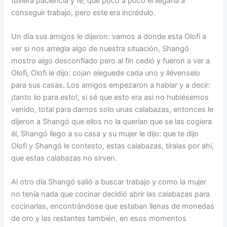
tuviera paciencia y fe, que poco a poco el llegaría a
conseguir trabajo, pero este era incrédulo.
Un día sus amigos le dijeron: vamos a donde esta Olofi a
ver si nos arregla algo de nuestra situación, Shangó
mostro algo desconfiado pero al fin cedió y fueron a ver a
Olofi, Olofi le dijo: cojan eleguede cada uno y llévenselo
para sus casas. Los amigos empezaron a hablar y a decir:
¡tanto lio para esto!, si sé que esto era así no hubiésemos
venido, total para darnos solo unas calabazas, entonces le
dijeron a Shangó que ellos no la querían que se las cogiera
él, Shangó llego a su casa y su mujer le dijo: que te dijo
Olofi y Shangó le contesto, estas calabazas, tíralas por ahí,
que estas calabazas no sirven.
Al otro día Shangó salió a buscar trabajo y como la mujer
no tenía nada que cocinar decidió abrir las calabazas para
cocinarlas, encontrándose que estaban llenas de monedas
de oro y las restantes también, en esos momentos