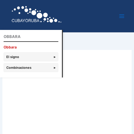
Ir
al
contenido
OBBARA
Obbara
El signo
▸
Combinaciones
▸