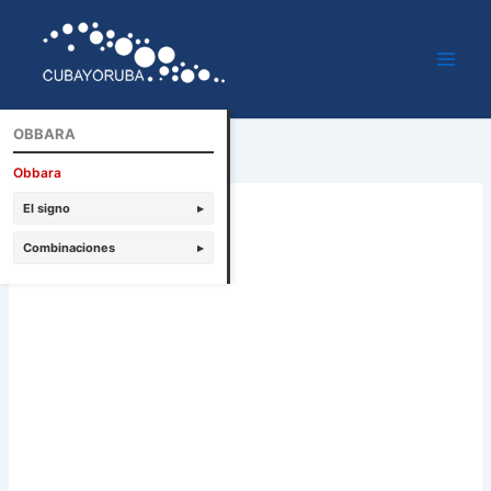
Ir
al
contenido
OBBARA
Obbara
El signo
▸
Combinaciones
▸