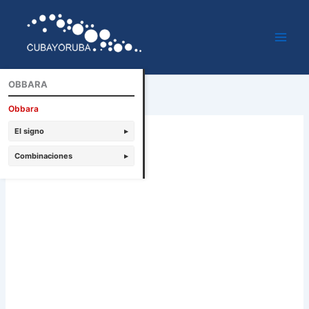
Ir
al
contenido
OBBARA
Obbara
El signo
▸
Combinaciones
▸