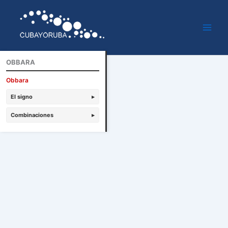
Ir
al
contenido
OBBARA
Obbara
El signo
▸
Combinaciones
▸