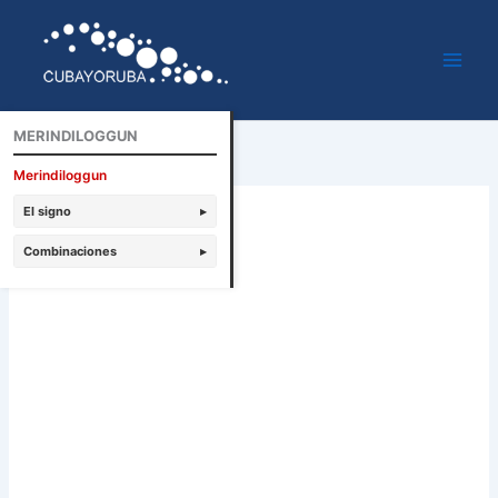
Ir
al
contenido
MERINDILOGGUN
Merindiloggun
El signo
▸
Combinaciones
▸