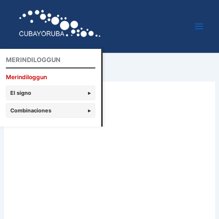
Ir
al
contenido
MERINDILOGGUN
Merindiloggun
El signo
▸
Combinaciones
▸