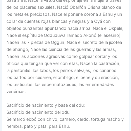
pasa a Ifá, Nace la virtud del espionaje en la mujer a través
de los placeres sexuales, Nació Obalifón Orisha blanco de
los metales preciosos, Nace el ponerle corona a Eshu y un
collar de cuentas rojas blancas y negras y a Oyá con
objetos punzantes apuntando hacia arriba, Nace el Okpele,
Nace el espíritu de Odduduwa llamado Akonó (el asesino),
Nacen las 7 piezas de Oggún, Nace el secreto de la jicotea
de Shangó, Nace las ciencia de las guerras y las armas,
Nacen las acciones agresivas como golpear cortar y los
oficios que tengan que ver con ellas, Nacen la castración,
la peritonitis, los lobos, los perros salvajes, los canarios,
los partos por cesárea, el ombligo, el pene y su erección,
los testículos, los espermatozoides, las enfermedades
venéreas.
Sacrificio de nacimiento y base del odu:
Sacrificio de nacimiento del odu:
Se marcó ebbó con chivo, carnero, cerdo, tortuga macho y
hembra, pato y pata, para Eshu.