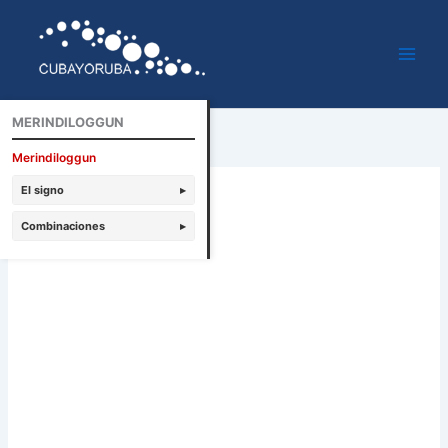
Ir
al
contenido
MERINDILOGGUN
Merindiloggun
El signo
▸
Combinaciones
▸