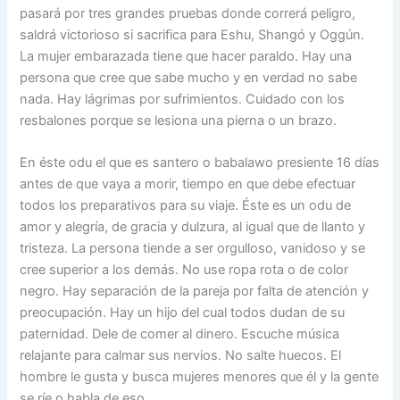
pasará por tres grandes pruebas donde correrá peligro,
saldrá victorioso si sacrifica para Eshu, Shangó y Oggún.
La mujer embarazada tiene que hacer paraldo. Hay una
persona que cree que sabe mucho y en verdad no sabe
nada. Hay lágrimas por sufrimientos. Cuidado con los
resbalones porque se lesiona una pierna o un brazo.
En éste odu el que es santero o babalawo presiente 16 días
antes de que vaya a morir, tiempo en que debe efectuar
todos los preparativos para su viaje. Éste es un odu de
amor y alegría, de gracia y dulzura, al igual que de llanto y
tristeza. La persona tiende a ser orgulloso, vanidoso y se
cree superior a los demás. No use ropa rota o de color
negro. Hay separación de la pareja por falta de atención y
preocupación. Hay un hijo del cual todos dudan de su
paternidad. Dele de comer al dinero. Escuche música
relajante para calmar sus nervios. No salte huecos. El
hombre le gusta y busca mujeres menores que él y la gente
se ríe o habla de eso.