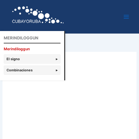
Ir
al
contenido
MERINDILOGGUN
Merindiloggun
El signo
▸
Combinaciones
▸