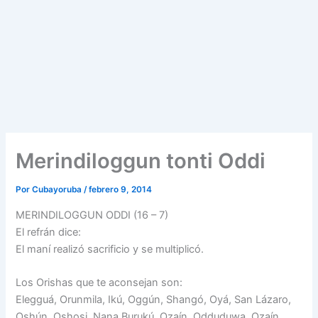
Merindiloggun tonti Oddi
Por
Cubayoruba
/
febrero 9, 2014
MERINDILOGGUN ODDI (16 – 7)
El refrán dice:
El maní realizó sacrificio y se multiplicó.
Los Orishas que te aconsejan son:
Elegguá, Orunmila, Ikú, Oggún, Shangó, Oyá, San Lázaro,
Oshún, Oshosi, Nana Burukú, Ozaín, Odduduwa, Ozaín.