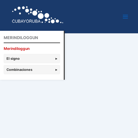
Ir
al
contenido
MERINDILOGGUN
Merindiloggun
El signo
▸
Combinaciones
▸