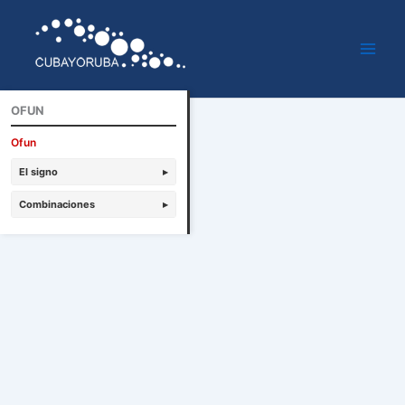
Ir
al
contenido
OFUN
Ofun
El signo
▸
Combinaciones
▸