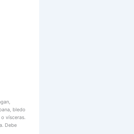
ngan,
pana, bledo
o vísceras.
la. Debe