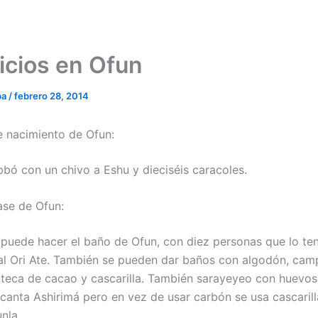
ficios en Ofun
ba
/
febrero 28, 2014
de nacimiento de Ofun:
bó con un chivo a Eshu y dieciséis caracoles.
ase de Ofun:
le puede hacer el baño de Ofun, con diez personas que lo te
al Ori Ate. También se pueden dar baños con algodón, cam
teca de cacao y cascarilla. También sarayeyeo con huevos 
canta Ashirimá pero en vez de usar carbón se usa cascaril
unla.