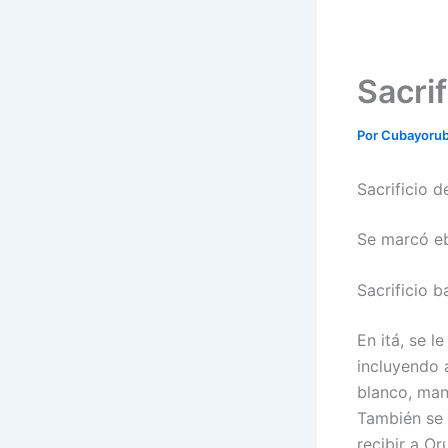
Sacri
Por
Cubayoru
Sacrificio 
Se marcó eb
Sacrificio b
En itá, se 
incluyendo 
blanco, man
También se 
recibir a Or