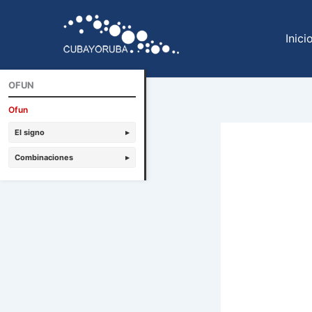
Ir
al
Inici
contenido
OFUN
Ofun
El signo
▸
Combinaciones
▸