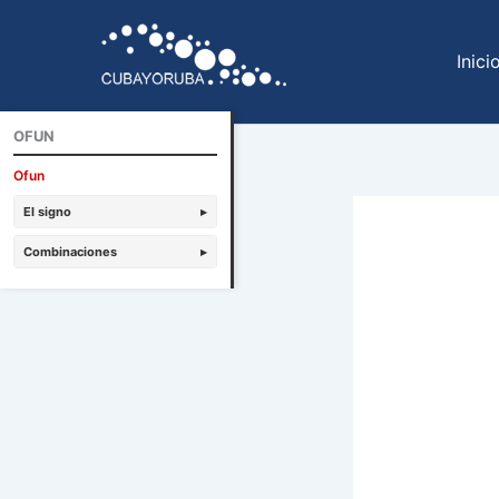
Ir
al
Inici
contenido
OFUN
Ofun
El signo
▸
Combinaciones
▸