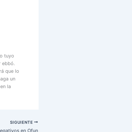
 o tuyo
r ebbó.
rá que lo
haga un
en la
SIGUIENTE
egativos en Ofun