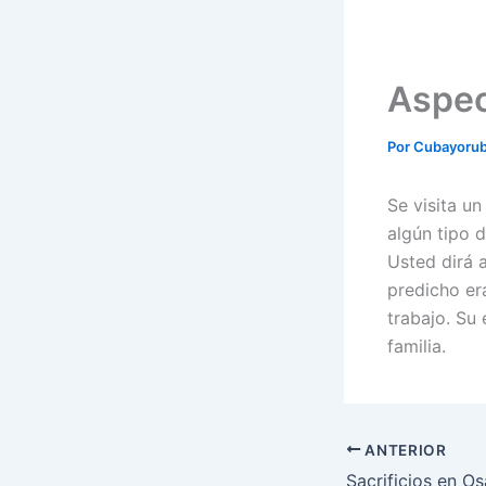
Aspec
Por
Cubayoru
Se visita u
algún tipo 
Usted dirá a
predicho er
trabajo. Su
familia.
ANTERIOR
Sacrificios en Os