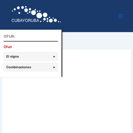
Ir
al
contenido
OFUN
Ofun
El signo
▸
Combinaciones
▸