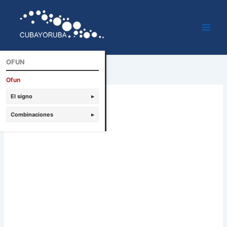
Ir
al
contenido
OFUN
Ofun
El signo
▸
Combinaciones
▸