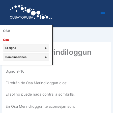
Ir
al
contenido
OSA
Osa
El signo
▸
Osa tonti Merindiloggun
Combinaciones
▸
Por
Cubayoruba
/
enero 20, 2014
Signo 9-16.
El refrán de Osa Merindiloggun dice:
El sol no puede nada contra la sombrilla.
En Osa Merindiloggun te aconsejan son: