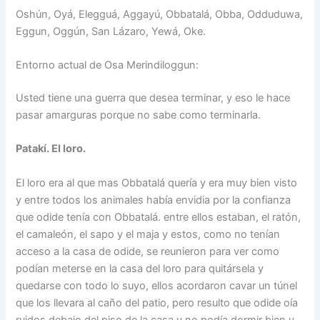
Oshún, Oyá, Elegguá, Aggayú, Obbatalá, Obba, Odduduwa,
Eggun, Oggún, San Lázaro, Yewá, Oke.
Entorno actual de Osa Merindiloggun:
Usted tiene una guerra que desea terminar, y eso le hace
pasar amarguras porque no sabe como terminarla.
Patakí. El loro.
El loro era al que mas Obbatalá quería y era muy bien visto
y entre todos los animales había envidia por la confianza
que odide tenía con Obbatalá. entre ellos estaban, el ratón,
el camaleón, el sapo y el maja y estos, como no tenían
acceso a la casa de odide, se reunieron para ver como
podían meterse en la casa del loro para quitársela y
quedarse con todo lo suyo, ellos acordaron cavar un túnel
que los llevara al caño del patio, pero resulto que odide oía
ruidos debajo del piso de la casa y no podía dormir bien y