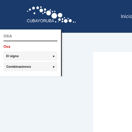
Ir
al
Inici
contenido
OSA
Osa
El signo
▸
Combinaciones
▸