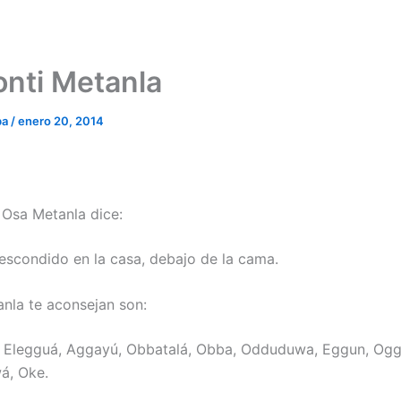
onti Metanla
ba
/
enero 20, 2014
e Osa Metanla dice:
escondido en la casa, debajo de la cama.
nla te aconsejan son:
 Elegguá, Aggayú, Obbatalá, Obba, Odduduwa, Eggun, Ogg
á, Oke.