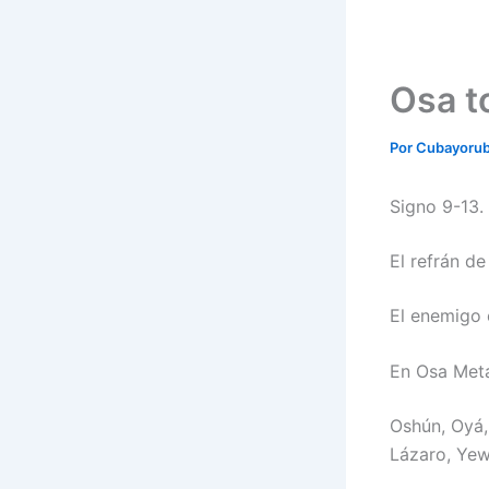
Osa t
Por
Cubayoru
Signo 9-13.
El refrán d
El enemigo 
En Osa Meta
Oshún, Oyá,
Lázaro, Yew