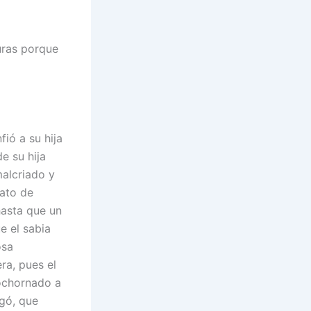
uras porque
ió a su hija
e su hija
malcriado y
rato de
hasta que un
e el sabia
osa
ra, pues el
bochornado a
ngó, que