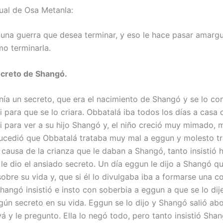
ual de Osa Metanla:
 una guerra que desea terminar, y eso le hace pasar amarg
o terminarla.
secreto de Shangó.
ía un secreto, que era el nacimiento de Shangó y se lo conf
para que se lo criara. Obbatalá iba todos los días a casa d
 para ver a su hijo Shangó y, el niño creció muy mimado, 
sucedió que Obbatalá trataba muy mal a eggun y molesto t
 causa de la crianza que le daban a Shangó, tanto insistió 
le dio el ansiado secreto. Un día eggun le dijo a Shangó qu
obre su vida y, que si él lo divulgaba iba a formarse una c
angó insistió e insto con soberbia a eggun a que se lo dije
ngún secreto en su vida. Eggun se lo dijo y Shangó salió a
á y le pregunto. Ella lo negó todo, pero tanto insistió Sha