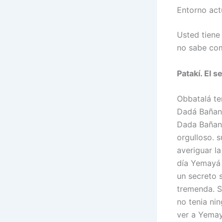
Entorno act
Usted tiene
no sabe com
Patakí. El 
Obbatalá ten
Dadá Bañani 
Dada Bañani
orgulloso. 
averiguar la
día Yemayá 
un secreto s
tremenda. Sh
no tenia ni
ver a Yemay