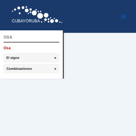
Ir
al
contenido
OSA
Osa
El signo
▸
Combinaciones
▸