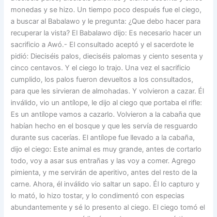
monedas y se hizo. Un tiempo poco después fue el ciego,
a buscar al Babalawo y le pregunta: ¿Que debo hacer para
recuperar la vista? El Babalawo dijo: Es necesario hacer un
sacrificio a Awó.- El consultado aceptó y el sacerdote le
pidió: Dieciséis palos, dieciséis palomas y ciento sesenta y
cinco centavos. Y el ciego lo trajo. Una vez el sacrificio
cumplido, los palos fueron devueltos a los consultados,
para que les sirvieran de almohadas. Y volvieron a cazar. Él
inválido, vio un antílope, le dijo al ciego que portaba el rifle:
Es un antílope vamos a cazarlo. Volvieron a la cabaña que
habían hecho en el bosque y que les servía de resguardo
durante sus cacerías. El antílope fue llevado a la cabaña,
dijo el ciego: Este animal es muy grande, antes de cortarlo
todo, voy a asar sus entrañas y las voy a comer. Agrego
pimienta, y me servirán de aperitivo, antes del resto de la
carne. Ahora, él inválido vio saltar un sapo. Él lo capturo y
lo mató, lo hizo tostar, y lo condimentó con especias
abundantemente y sé lo presento al ciego. El ciego tomó el