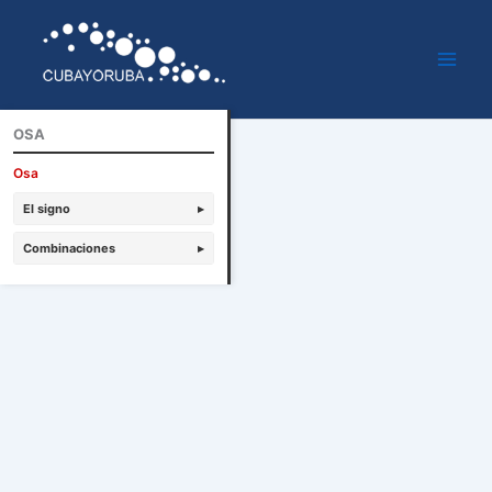
Ir
al
contenido
OSA
Osa
El signo
▸
Combinaciones
▸