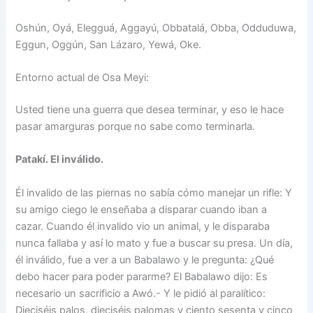
Oshún, Oyá, Elegguá, Aggayú, Obbatalá, Obba, Odduduwa,
Eggun, Oggún, San Lázaro, Yewá, Oke.
Entorno actual de Osa Meyi:
Usted tiene una guerra que desea terminar, y eso le hace
pasar amarguras porque no sabe como terminarla.
Patakí. El inválido.
Él invalido de las piernas no sabía cómo manejar un rifle: Y
su amigo ciego le enseñaba a disparar cuando iban a
cazar. Cuando él invalido vio un animal, y le disparaba
nunca fallaba y así lo mato y fue a buscar su presa. Un día,
él inválido, fue a ver a un Babalawo y le pregunta: ¿Qué
debo hacer para poder pararme? El Babalawo dijo: Es
necesario un sacrificio a Awó.- Y le pidió al paralítico:
Dieciséis palos, dieciséis palomas y ciento sesenta y cinco