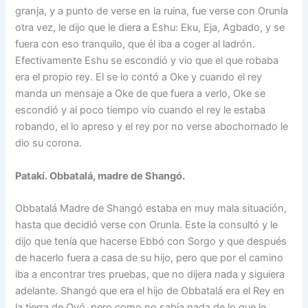
granja, y a punto de verse en la ruina, fue verse con Orunla
otra vez, le dijo que le diera a Eshu: Eku, Eja, Agbado, y se
fuera con eso tranquilo, que él iba a coger al ladrón.
Efectivamente Eshu se escondió y vio que el que robaba
era el propio rey. El se lo contó a Oke y cuando el rey
manda un mensaje a Oke de que fuera a verlo, Oke se
escondió y al poco tiempo vio cuando el rey le estaba
robando, el lo apreso y el rey por no verse abochornado le
dio su corona.
Patakí. Obbatalá, madre de Shangó.
Obbatalá Madre de Shangó estaba en muy mala situación,
hasta que decidió verse con Orunla. Este la consultó y le
dijo que tenía que hacerse Ebbó con Sorgo y que después
de hacerlo fuera a casa de su hijo, pero que por el camino
iba a encontrar tres pruebas, que no dijera nada y siguiera
adelante. Shangó que era el hijo de Obbatalá era el Rey en
la tierra de Oyó, pero como no sabía nada de lo que le