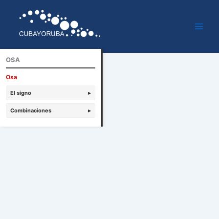
Ir
al
contenido
OSA
Osa
El signo
▸
Combinaciones
▸