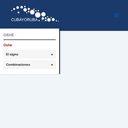
Ir
al
contenido
OSHE
Oshe
El signo
▸
Combinaciones
▸