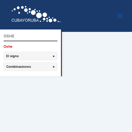
Ir
al
contenido
OSHE
Oshe
El signo
▸
Combinaciones
▸