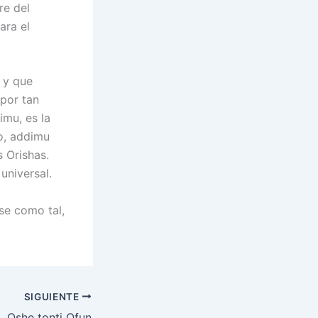
re del
ara el
 y que
 por tan
imu, es la
o, addimu
 Orishas.
universal.
se como tal,
SIGUIENTE
Oshe tonti Ofun