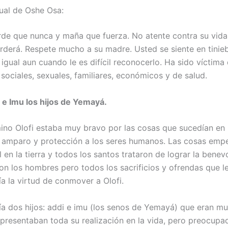
ual de Oshe Osa:
rde que nunca y maña que fuerza. No atente contra su vida.
rderá. Respete mucho a su madre. Usted se siente en tinieb
igual aun cuando le es difícil reconocerlo. Ha sido víctima
sociales, sexuales, familiares, económicos y de salud.
i e Imu los hijos de Yemayá.
ino Olofi estaba muy bravo por las cosas que sucedían en l
su amparo y protección a los seres humanos. Las cosas emp
en la tierra y todos los santos trataron de lograr la benev
con los hombres pero todos los sacrificios y ofrendas que l
ía la virtud de conmover a Olofi.
a dos hijos: addi e imu (los senos de Yemayá) que eran m
representaban toda su realización en la vida, pero preocupa