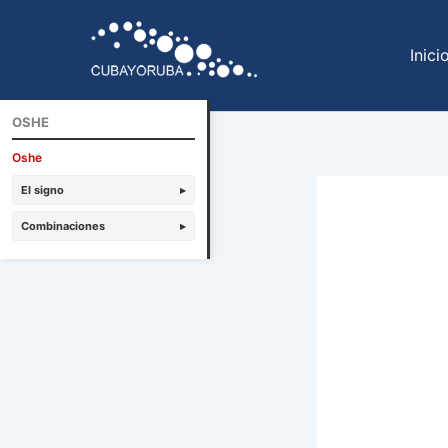
Ir
al
Inici
contenido
OSHE
Oshe
El signo
▸
Combinaciones
▸