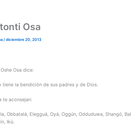
tonti Osa
ba
/
diciembre 20, 2013
e Oshe Osa dice:
o tiene la bendición de sus padres y de Dios.
 te aconsejan:
la, Obbatalá, Elegguá, Oyá, Oggún, Odduduwa, Shangó, Ba
n, Ikú.