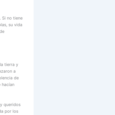
 Si no tiene
las, su vida
 de
a tierra y
ezaron a
olencia de
e hacían
uy queridos
da por los