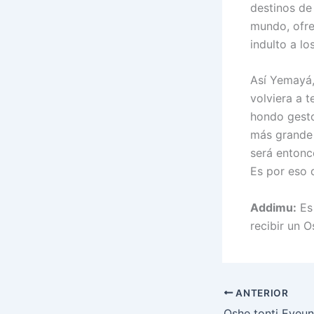
destinos de
mundo, ofre
indulto a lo
Así Yemayá,
volviera a 
hondo gesto 
más grande 
será entonc
Es por eso 
Addimu:
Es 
recibir un O
ANTERIOR
Oshe tonti Eyeun