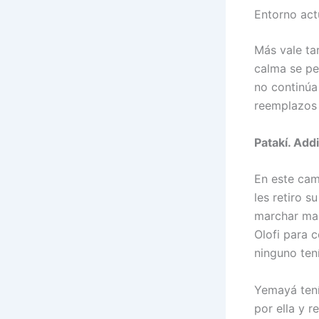
Entorno act
Más vale ta
calma se pe
no continúa 
reemplazos 
Patakí. Add
En este cam
les retiro 
marchar mal 
Olofi para 
ninguno ten
Yemayá tení
por ella y 