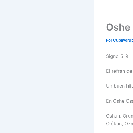
Oshe 
Por
Cubayoru
Signo 5-9.
El refrán d
Un buen hij
En Oshe Osa
Oshún, Orun
Olókun, Ozaí