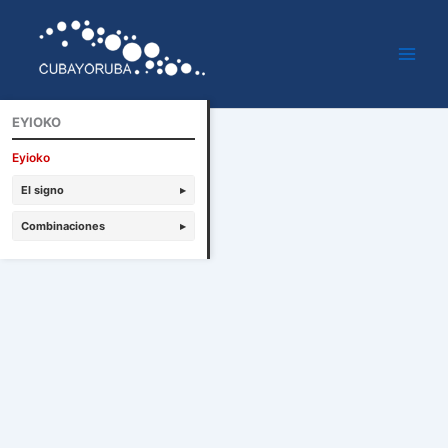
Ir
al
contenido
EYIOKO
Eyioko
El signo
▸
Combinaciones
▸