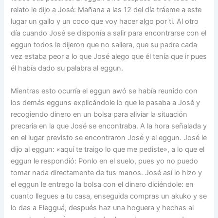
relato le dijo a José: Mañana a las 12 del día tráeme a este
lugar un gallo y un coco que voy hacer algo por ti. Al otro
día cuando José se disponía a salir para encontrarse con el
eggun todos le dijeron que no saliera, que su padre cada
vez estaba peor a lo que José alego que él tenía que ir pues
él había dado su palabra al eggun.
Mientras esto ocurría el eggun awó se había reunido con
los demás egguns explicándole lo que le pasaba a José y
recogiendo dinero en un bolsa para aliviar la situación
precaria en la que José se encontraba. A la hora señalada y
en el lugar previsto se encontraron José y el eggun. José le
dijo al eggun: «aquí te traigo lo que me pediste», a lo que el
eggun le respondió: Ponlo en el suelo, pues yo no puedo
tomar nada directamente de tus manos. José así lo hizo y
el eggun le entrego la bolsa con el dinero diciéndole: en
cuanto llegues a tu casa, enseguida compras un akuko y se
lo das a Elegguá, después haz una hoguera y hechas al