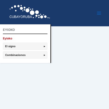
Ir
al
contenido
EYIOKO
Eyioko
El signo
▸
Combinaciones
▸