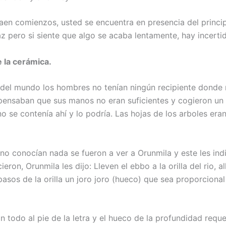
aen comienzos, usted se encuentra en presencia del principi
az pero si siente que algo se acaba lentamente, hay incert
e la cerámica.
o del mundo los hombres no tenían ningún recipiente donde
 pensaban que sus manos no eran suficientes y cogieron un 
o se contenía ahí y lo podría. Las hojas de los arboles era
no conocían nada se fueron a ver a Orunmila y este les ind
ieron, Orunmila les dijo: Lleven el ebbo a la orilla del rio, al
asos de la orilla un joro joro (hueco) que sea proporcional
on todo al pie de la letra y el hueco de la profundidad reque