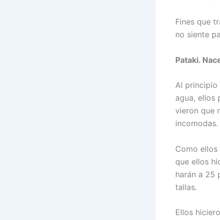
Fines que tr
no siente p
Pataki. Nac
Al principi
agua, ellos
vieron que n
incomodas.
Como ellos 
que ellos hic
harán a 25 p
tallas.
Ellos hicier