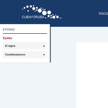
Ir
al
Inici
contenido
EYIOKO
Eyioko
El signo
▸
Combinaciones
▸