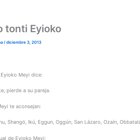
 tonti Eyioko
ba
/
diciembre 3, 2013
 Eyioko Meyi dice:
e, pierde a su pareja.
eyi te aconsejan:
hu, Shangó, Ikú, Eggun, Oggún, San Lázaro, Ozaín, Obbatal
ual de Eyioko Meyi: