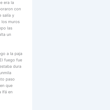
e era la
aboraron con
 salía y
n los muros
mpo las
alta un
go a la paja
 El fuego fue
 estaba dura
unmila
Esto paso
nen que
 Ifá en