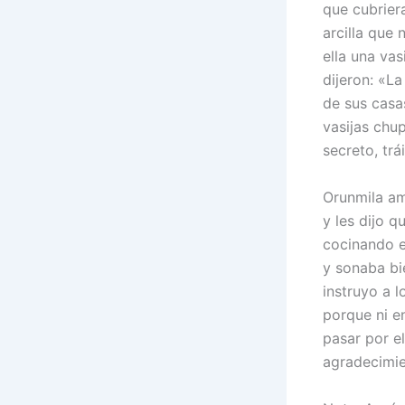
que cubrier
arcilla que
ella una vas
dijeron: «La
de sus casa
vasijas chup
secreto, trá
Orunmila am
y les dijo q
cocinando e
y sonaba bi
instruyo a l
porque ni en
pasar por e
agradecimie