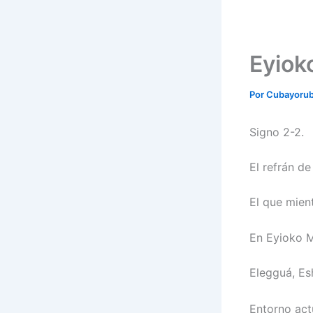
Eyioko
Por
Cubayoru
Signo 2-2.
El refrán de
El que mient
En Eyioko M
Elegguá, Es
Entorno act