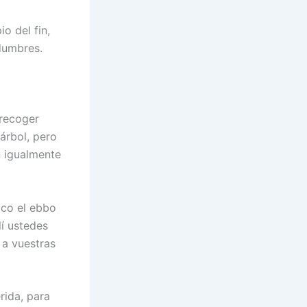
o del fin,
idumbres.
 recoger
árbol, pero
n igualmente
ico el ebbo
lí ustedes
 a vuestras
rida, para