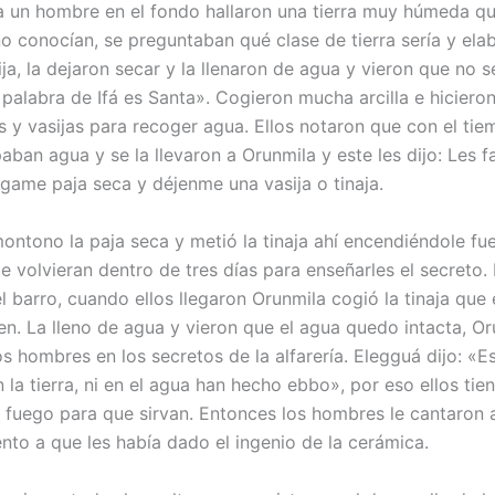
a un hombre en el fondo hallaron una tierra muy húmeda qu
 no conocían, se preguntaban qué clase de tierra sería y el
ija, la dejaron secar y la llenaron de agua y vieron que no se
 palabra de Ifá es Santa». Cogieron mucha arcilla e hiciero
s y vasijas para recoger agua. Ellos notaron que con el tie
aban agua y se la llevaron a Orunmila y este les dijo: Les f
igame paja seca y déjenme una vasija o tinaja.
ontono la paja seca y metió la tinaja ahí encendiéndole fue
ue volvieran dentro de tres días para enseñarles el secreto.
l barro, cuando ellos llegaron Orunmila cogió la tinaja que
en. La lleno de agua y vieron que el agua quedo intacta, Or
os hombres en los secretos de la alfarería. Elegguá dijo: «
 la tierra, ni en el agua han hecho ebbo», por eso ellos tie
l fuego para que sirvan. Entonces los hombres le cantaron a
nto a que les había dado el ingenio de la cerámica.